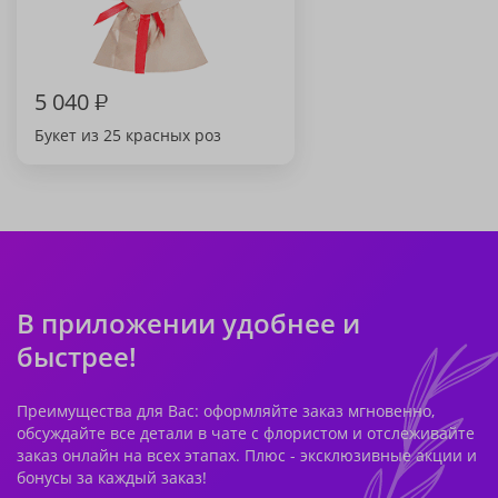
5 040
₽
Букет из 25 красных роз
В приложении удобнее и
быстрее!
Преимущества для Вас: оформляйте заказ мгновенно,
обсуждайте все детали в чате с флористом и отслеживайте
заказ онлайн на всех этапах. Плюс - эксклюзивные акции и
бонусы за каждый заказ!