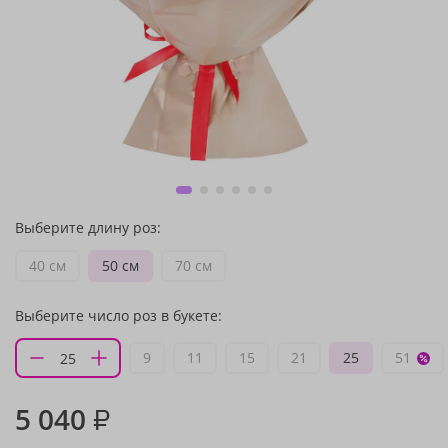
Выберите длину роз:
40 см
50 см
70 см
Выберите число роз в букете:
9
11
15
21
25
51
5 040
₽