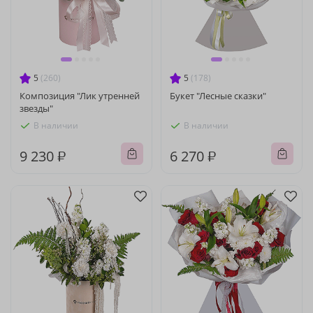
5
(260)
5
(178)
Композиция "Лик утренней
Букет "Лесные сказки"
звезды"
В наличии
В наличии
9 230 ₽
6 270 ₽