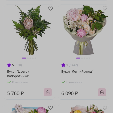
5
(350)
5
(1442)
Букет "Цветок
Букет "Летний этюд"
папоротника"
В наличии
В наличии
5 760 ₽
6 090 ₽