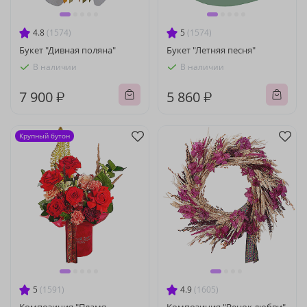
4.8
(1574)
5
(1574)
Букет "Дивная поляна"
Букет "Летняя песня"
В наличии
В наличии
7 900 ₽
5 860 ₽
Крупный бутон
5
(1591)
4.9
(1605)