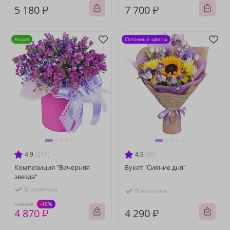
5 180 ₽
7 700 ₽
Акция
Сезонные цветы
4.9
(215)
4.9
(88)
Композиция "Вечерняя
Букет "Сияние дня"
звезда"
В наличии
В наличии
-10%
5 410 ₽
4 870 ₽
4 290 ₽