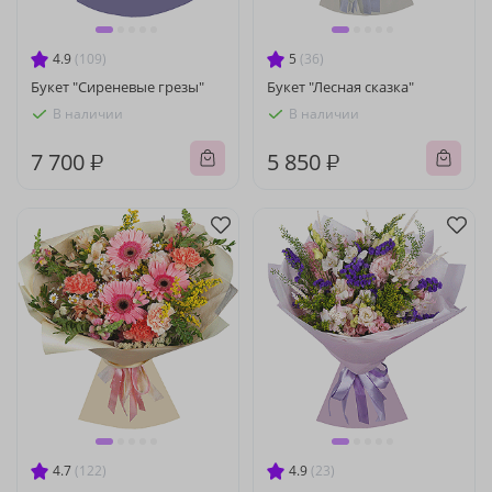
4.9
(109)
5
(36)
Букет "Сиреневые грезы"
Букет "Лесная сказка"
В наличии
В наличии
7 700 ₽
5 850 ₽
4.7
(122)
4.9
(23)