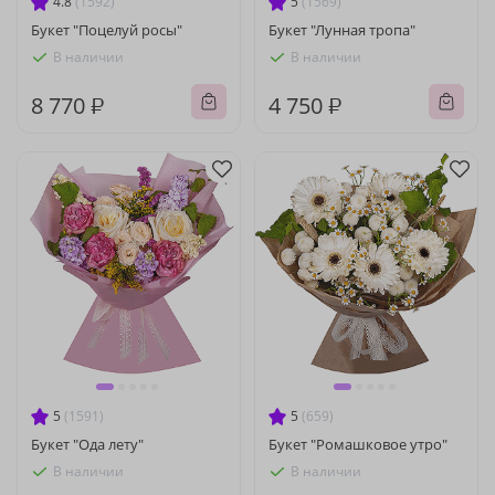
4.8
(1592)
5
(1569)
Букет "Поцелуй росы"
Букет "Лунная тропа"
В наличии
В наличии
8 770 ₽
4 750 ₽
5
(1591)
5
(659)
Букет "Ода лету"
Букет "Ромашковое утро"
В наличии
В наличии