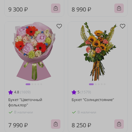
9 300 ₽
8 990 ₽
4.8
(1609)
5
(1579)
Букет "Цветочный
Букет "Солнцестояние"
фольклор"
В наличии
В наличии
7 990 ₽
8 250 ₽