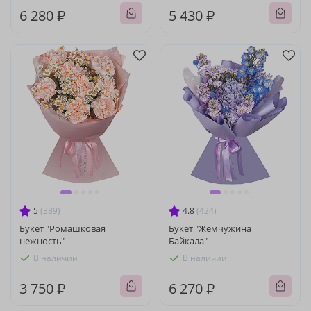
6 280 ₽
5 430 ₽
5
(389)
4.8
(424)
Букет "Ромашковая
Букет "Жемчужина
нежность"
Байкала"
В наличии
В наличии
3 750 ₽
6 270 ₽