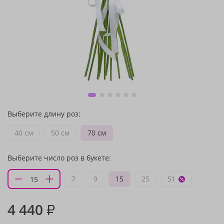
Выберите длину роз:
40 см
50 см
70 см
Выберите число роз в букете:
7
9
15
25
51
4 440
₽