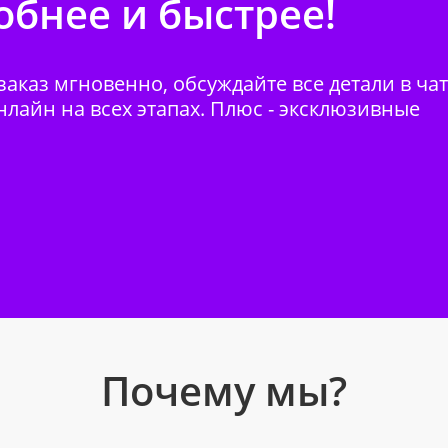
бнее и быстрее!
аказ мгновенно, обсуждайте все детали в ча
нлайн на всех этапах. Плюс - эксклюзивные
Почему мы?