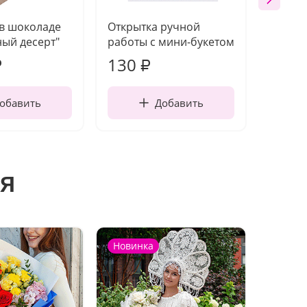
 в шоколаде
Открытка ручной
Ваза п
ый десерт"
работы с мини-букетом
130
1 10
₽
₽
обавить
Добавить
я
Новинка