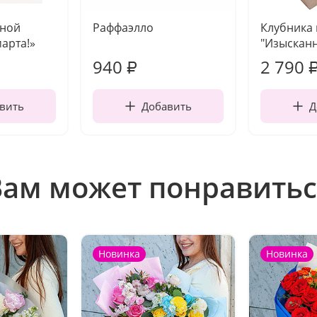
чной
Раффаэлло
Клубника
марта!»
"Изысканн
940
2 790
₽
вить
Добавить
Д
Вам может понравитьс
Новинка
Новинка