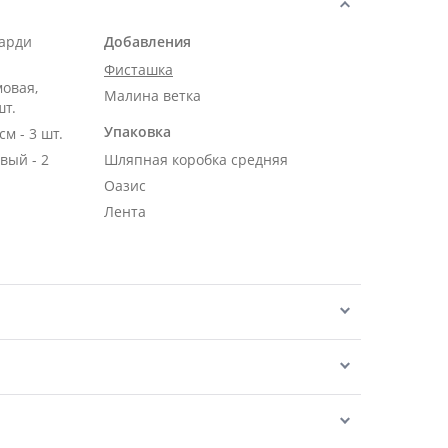
карди
Добавления
Фисташка
мовая,
Малина ветка
шт.
Упаковка
Роза Эквадор розовая 50 см - 3 шт.
вый - 2
Шляпная коробка средняя
Оазис
Лента