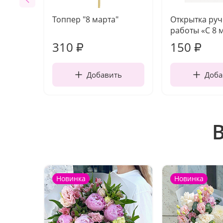
Топпер "8 марта"
Открытка ру
работы «С 8 
310
150
₽
₽
Добавить
Доба
Новинка
Новинка