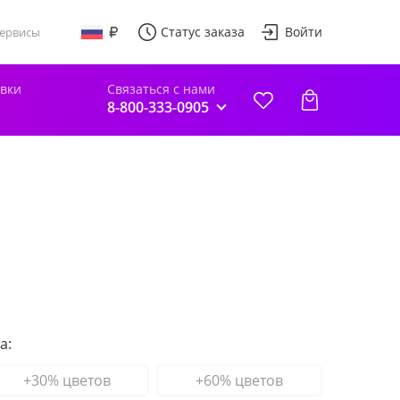
Статус заказа
Войти
ервисы
авки
Связаться с нами
8-800-333-0905
а:
+30% цветов
+60% цветов