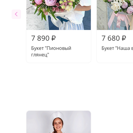
7 890
7 680
₽
₽
Букет "Пионовый
Букет "Наша 
глянец"