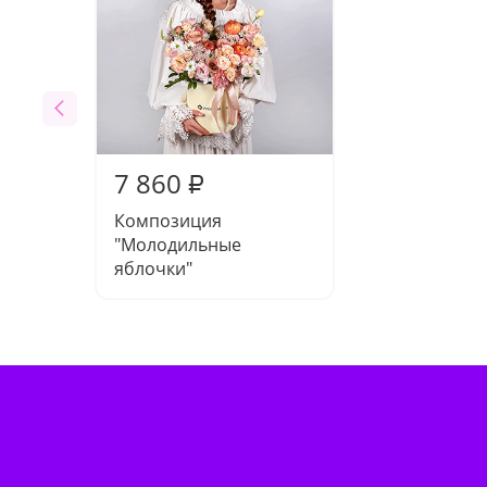
7 860
₽
Композиция
"Молодильные
яблочки"