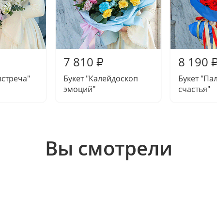
7 810
8 190
₽
встреча"
Букет "Калейдоскоп
Букет "Па
эмоций"
счастья"
Вы смотрели