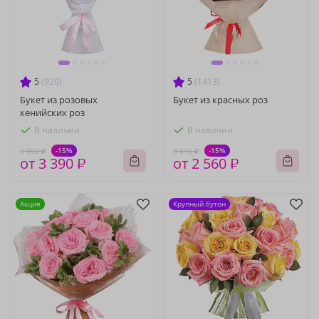
5
(920)
5
(1413)
Букет из розовых
Букет из красных роз
кенийских роз
В наличии
В наличии
-15%
-15%
3 990 ₽
3 010 ₽
от 3 390 ₽
от 2 560 ₽
Акция
Крупный бутон