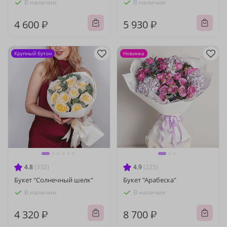
В наличии
В наличии
4 600 ₽
5 930 ₽
Крупный бутон
Новинка
4.8
(332)
4.9
(225)
Букет "Солнечный шелк"
Букет "Арабеска"
В наличии
В наличии
4 320 ₽
8 700 ₽