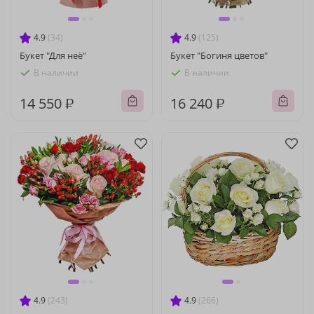
4.9
(34)
4.9
(125)
Букет "Для неё"
Букет "Богиня цветов"
В наличии
В наличии
14 550 ₽
16 240 ₽
4.9
(243)
4.9
(266)