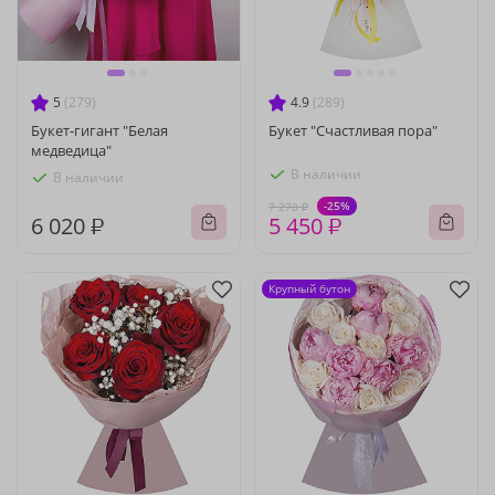
5
(279)
4.9
(289)
Букет-гигант "Белая
Букет "Счастливая пора"
медведица"
В наличии
В наличии
-25%
7 270 ₽
6 020 ₽
5 450 ₽
Крупный бутон