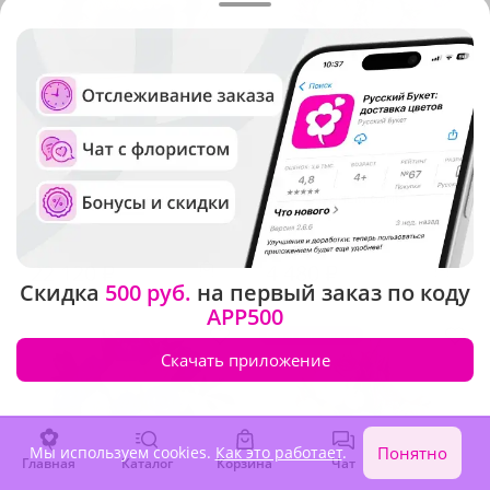
5
(57)
5
(81)
Букет "Цветочное имя"
Букет "Лунный блик"
В наличии
В наличии
22 120 ₽
4 480 ₽
Скидка
500 руб.
на первый заказ по коду
APP500
Сезонные цветы
Скачать приложение
Мы используем cookies.
Как это работает
.
Понятно
Главная
Каталог
Корзина
Чат
Войти