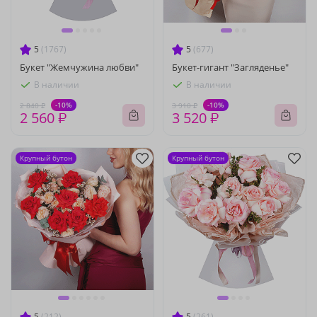
5
(1767)
5
(677)
Букет "Жемчужина любви"
Букет-гигант "Загляденье"
В наличии
В наличии
-10%
-10%
2 840 ₽
3 910 ₽
2 560 ₽
3 520 ₽
Крупный бутон
Крупный бутон
5
(212)
5
(261)