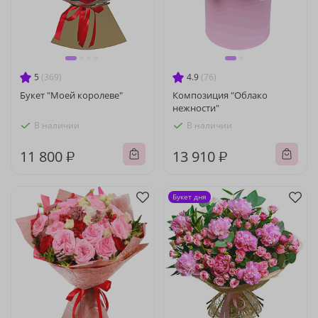
5
(369)
4.9
(76)
Букет "Моей королеве"
Композиция "Облако
нежности"
В наличии
В наличии
11 800 ₽
13 910 ₽
Букет дня