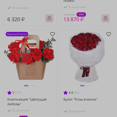
сказка"
В наличии
В наличии
-10%
15 410 ₽
6 320 ₽
13 870 ₽
Крупный бутон
5
(79)
4.9
(86)
Композиция "Цветущая
Букет "Розы в мехах"
любовь"
В наличии
В наличии