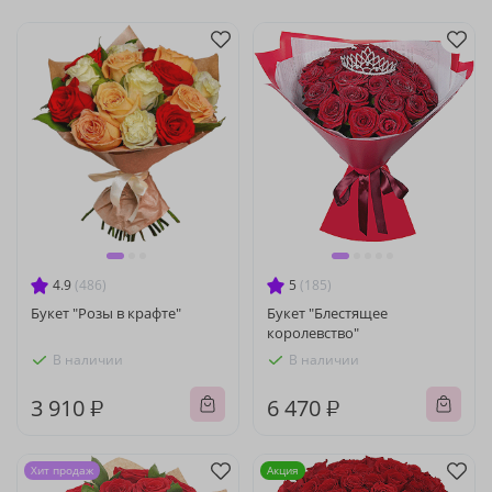
4.9
(486)
5
(185)
Букет "Розы в крафте"
Букет "Блестящее
королевство"
В наличии
В наличии
3 910 ₽
6 470 ₽
Хит продаж
Акция