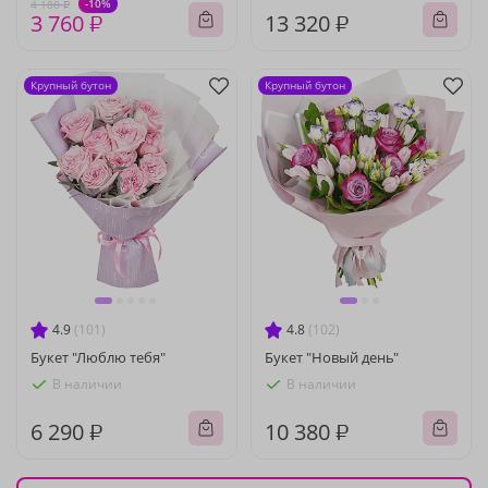
-10%
4 180 ₽
3 760 ₽
13 320 ₽
Крупный бутон
Крупный бутон
4.9
(101)
4.8
(102)
Букет "Люблю тебя"
Букет "Новый день"
В наличии
В наличии
6 290 ₽
10 380 ₽