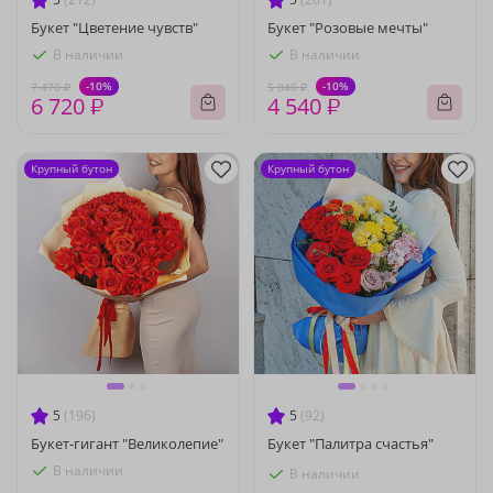
Букет "Цветение чувств"
Букет "Розовые мечты"
В наличии
В наличии
-10%
-10%
7 470 ₽
5 040 ₽
6 720 ₽
4 540 ₽
Крупный бутон
Крупный бутон
5
(196)
5
(92)
Букет-гигант "Великолепие"
Букет "Палитра счастья"
В наличии
В наличии