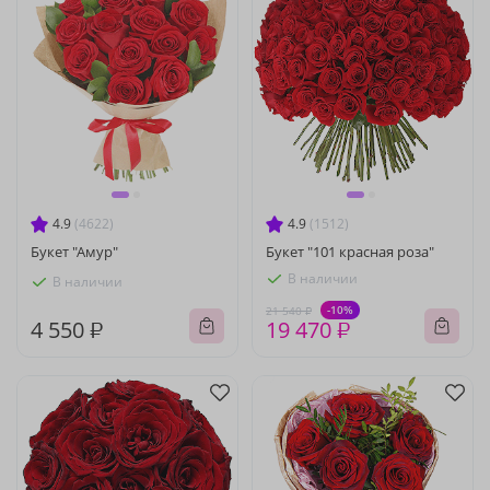
4.9
(4622)
4.9
(1512)
Букет "Амур"
Букет "101 красная роза"
В наличии
В наличии
-10%
21 540 ₽
4 550 ₽
19 470 ₽