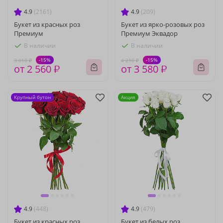
4.9
(2161)
4.9
(209)
Букет из красных роз
Букет из ярко-розовых роз
Премиум
Премиум Эквадор
В наличии
В наличии
-15%
-15%
3 010 ₽
4 210 ₽
от 2 560 ₽
от 3 580 ₽
Крупный бутон
Акция
4.9
(448)
4.9
(479)
Букет из красных роз
Букет из белых роз