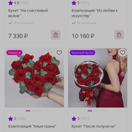
4.9
(184)
5
(191)
Букет "На счастливой
Композиция "Из любви к
волне"
искусству"
В наличии
В наличии
7 330 ₽
10 160 ₽
Новинка
Крупный бутон
5
(388)
5
(167)
Композиция "Алые грани"
Букет "После полуночи"