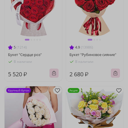
5
(1214)
4.9
(13986)
Букет "Сердце роз"
Букет "Рубиновое сияние"
В наличии
В наличии
5 520 ₽
2 680 ₽
Крупный бутон
Акция