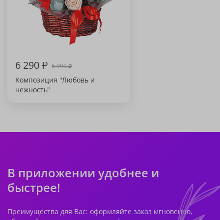
6 290
₽
6 990
₽
Композиция "Любовь и
нежность"
В приложении удобнее и
быстрее!
Преимущества для Вас: оформляйте заказ мгновенно,