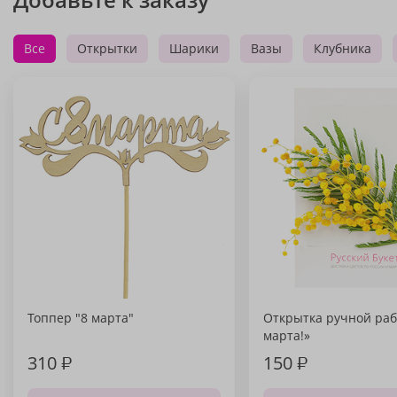
Все
Открытки
Шарики
Вазы
Клубника
Топпер "8 марта"
Открытка ручной раб
марта!»
310
₽
150
₽