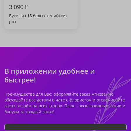
3 090
₽
Букет из 15 белых кенийских
роз
В приложении удобнее и
быстрее!
Преимущества для Вас: оформляйте заказ мгновенно,
обсуждайте все детали в чате с флористом и отслеживайте
заказ онлайн на всех этапах. Плюс - эксклюзивные акции и
бонусы за каждый заказ!