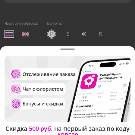
Язык интерфейса:
Валюта:
©
Служба круглосуточной доставки цветов в Москве
Русский Букет, 2026
Общество с ограниченной ответственностью «Технология»
ОГРН: 1195476081745, ИНН: 5410081997
Юридический адрес: г. Новосибирск, ул. Ипподромская,
д.42, оф. 3
Рейтинг Русского букета в г. Москва
Скидка
500 руб.
на первый заказ по коду