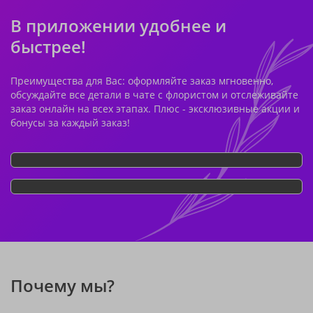
В приложении удобнее и
быстрее!
Преимущества для Вас: оформляйте заказ мгновенно,
обсуждайте все детали в чате с флористом и отслеживайте
заказ онлайн на всех этапах. Плюс - эксклюзивные акции и
бонусы за каждый заказ!
Почему мы?