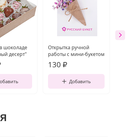
 в шоколаде
Открытка ручной
Ваза п
ый десерт"
работы с мини-букетом
130
1 10
₽
₽
обавить
Добавить
я