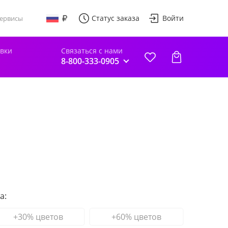
Статус заказа
Войти
ервисы
авки
Связаться с нами
8-800-333-0905
а:
+30% цветов
+60% цветов