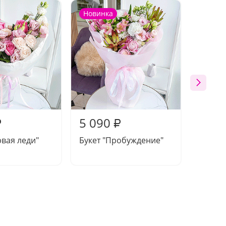
Новинка
Новин
5 090
4 73
₽
₽
рвая леди"
Букет "Пробуждение"
Букет 