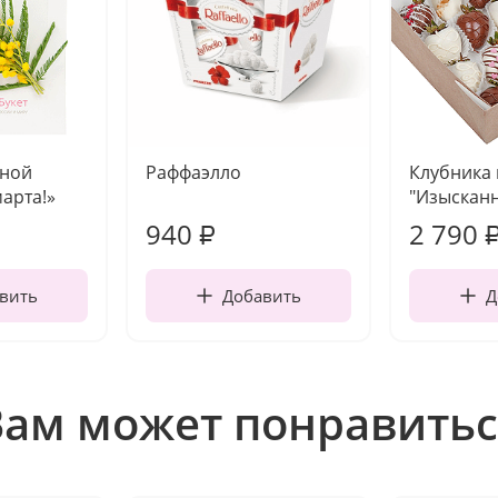
чной
Раффаэлло
Клубника
марта!»
"Изысканн
940
2 790
₽
вить
Добавить
Д
Вам может понравитьс