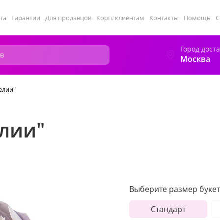
та
Гарантии
Для продавцов
Корп. клиентам
Контакты
Помощь
С
Город дост
Москва
елии"
елии"
Выберите размер букет
Стандарт