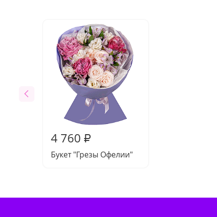
4 760
₽
Букет "Грезы Офелии"