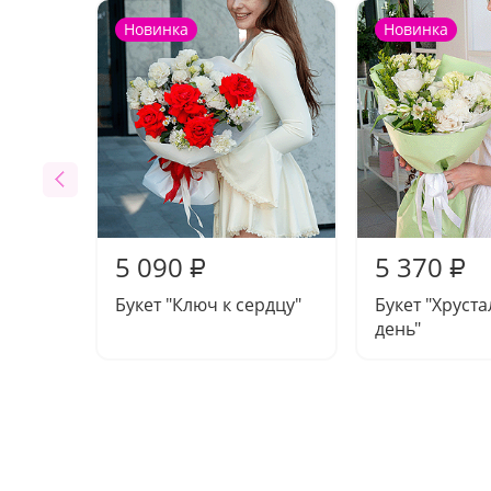
Новинка
Новинка
5 090
5 370
₽
₽
Букет "Ключ к сердцу"
Букет "Хруст
день"