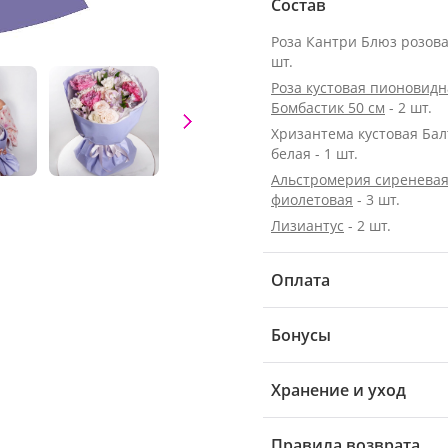
Состав
Роза Кантри Блюз розовая
шт.
Роза кустовая пионовидн
Бомбастик 50 см
- 2 шт.
Хризантема кустовая Бал
белая - 1 шт.
Альстромерия сиреневая
фиолетовая
- 3 шт.
Лизиантус
- 2 шт.
Оплата
Бонусы
Хранение и уход
Правила возврата