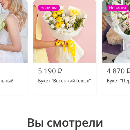
Новинка
Новинка
5 190
4 870
₽
альный
Букет "Весенний блеск"
Букет "Пе
Вы смотрели