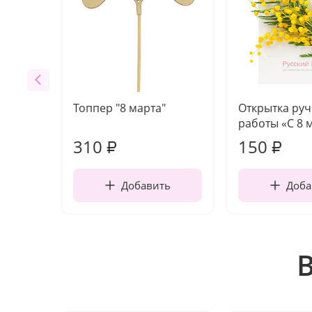
Топпер "8 марта"
Открытка ру
работы «С 8 
310
150
₽
₽
Добавить
Доба