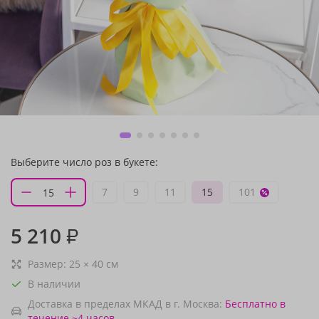
Выберите число роз в букете:
7
9
11
15
101
5 210
₽
Размер:
25
×
40
см
В наличии
Доставка в пределах МКАД в г. Москва:
Бесплатно
в
течение ~4 часов