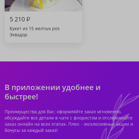
5 210
₽
Букет из 15 желтых роз
Эквадор
В приложении удобнее и
быстрее!
Преимущества для Вас: оформляйте заказ мгновенно,
обсуждайте все детали в чате с флористом и отслеживайте
заказ онлайн на всех этапах. Плюс - эксклюзивные акции и
бонусы за каждый заказ!