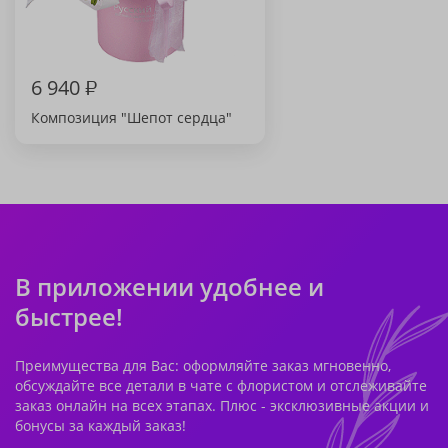
6 940
₽
Композиция "Шепот сердца"
В приложении удобнее и
быстрее!
Преимущества для Вас: оформляйте заказ мгновенно,
обсуждайте все детали в чате с флористом и отслеживайте
заказ онлайн на всех этапах. Плюс - эксклюзивные акции и
бонусы за каждый заказ!