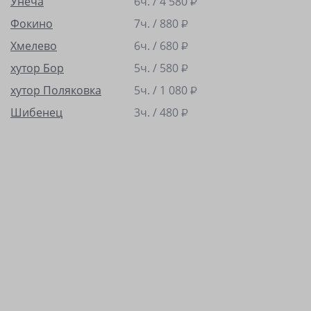
Унеча
6ч. /
4 580
₽
Фокино
7ч. /
880
₽
Хмелево
6ч. /
680
₽
хутор Бор
5ч. /
580
₽
хутор Поляковка
5ч. /
1 080
₽
Шибенец
3ч. /
480
₽