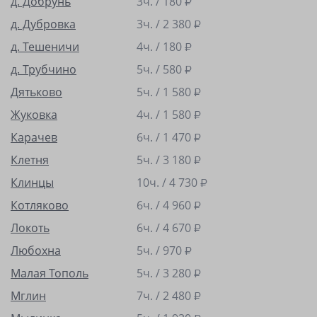
д. Добрунь
3ч. /
180
₽
д. Дубровка
3ч. /
2 380
₽
д. Тешеничи
4ч. /
180
₽
д. Трубчино
5ч. /
580
₽
Дятьково
5ч. /
1 580
₽
Жуковка
4ч. /
1 580
₽
Карачев
6ч. /
1 470
₽
Клетня
5ч. /
3 180
₽
Клинцы
10ч. /
4 730
₽
Котляково
6ч. /
4 960
₽
Локоть
6ч. /
4 670
₽
Любохна
5ч. /
970
₽
Малая Тополь
5ч. /
3 280
₽
Мглин
7ч. /
2 480
₽