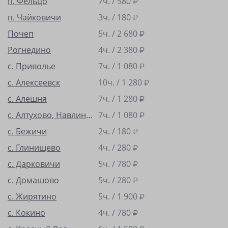
п. Фельцо
7ч. /
580
₽
п. Чайковичи
3ч. /
180
₽
Почеп
5ч. /
2 680
₽
Рогнедино
4ч. /
2 380
₽
с. Приволье
7ч. /
1 080
₽
с. Алексеевск
10ч. /
1 280
₽
с. Алешня
7ч. /
1 280
₽
с. Алтухово, Навлинский район
7ч. /
1 080
₽
с. Бежичи
2ч. /
180
₽
с. Глинищево
4ч. /
280
₽
с. Дарковичи
5ч. /
780
₽
с. Домашово
5ч. /
280
₽
с. Жирятино
5ч. /
1 900
₽
с. Кокино
4ч. /
780
₽