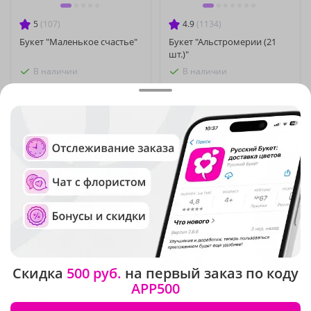
5
(107)
4.9
(1134)
Букет "Маленькое счастье"
Букет "Альстромерии (21
шт.)"
В наличии
В наличии
3 010 ₽
5 570 ₽
Крупный бутон
Скидка
500 руб.
на первый заказ по коду
APP500
4.9
(282)
5
(316)