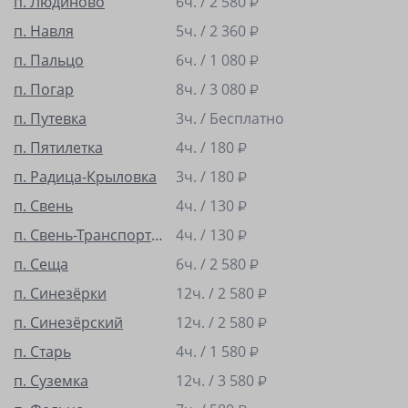
п. Людиново
6ч. /
2 580
₽
п. Навля
5ч. /
2 360
₽
п. Пальцо
6ч. /
1 080
₽
п. Погар
8ч. /
3 080
₽
п. Путевка
3ч. / Бесплатно
п. Пятилетка
4ч. /
180
₽
п. Радица-Крыловка
3ч. /
180
₽
п. Свень
4ч. /
130
₽
п. Свень-Транспортная
4ч. /
130
₽
п. Сеща
6ч. /
2 580
₽
п. Синезёрки
12ч. /
2 580
₽
п. Синезёрский
12ч. /
2 580
₽
п. Старь
4ч. /
1 580
₽
п. Суземка
12ч. /
3 580
₽