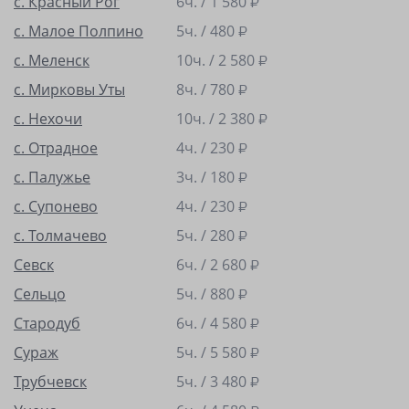
с. Красный Рог
6ч. /
1 580
₽
с. Малое Полпино
5ч. /
480
₽
с. Меленск
10ч. /
2 580
₽
с. Мирковы Уты
8ч. /
780
₽
с. Нехочи
10ч. /
2 380
₽
с. Отрадное
4ч. /
230
₽
с. Палужье
3ч. /
180
₽
с. Супонево
4ч. /
230
₽
с. Толмачево
5ч. /
280
₽
Севск
6ч. /
2 680
₽
Сельцо
5ч. /
880
₽
Стародуб
6ч. /
4 580
₽
Сураж
5ч. /
5 580
₽
Трубчевск
5ч. /
3 480
₽