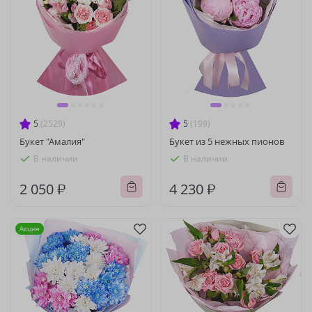
5
(2529)
5
(199)
Букет "Амалия"
Букет из 5 нежных пионов
В наличии
В наличии
2 050 ₽
4 230 ₽
Акция