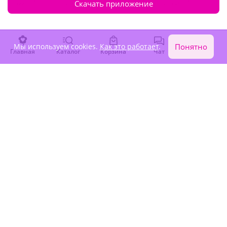
Букет "Летняя свежесть"
Букет "Царь-Девица"
Скачать приложение
В наличии
В наличии
4 470 ₽
9 550 ₽
Мы используем cookies.
Как это работает
.
Понятно
Главная
Каталог
Корзина
Чат
Войти
Перейти в каталог
Подписка на рассылку
о скидках и акциях
Подписываясь на новости вы соглашаетесь на обработку
персональных данных