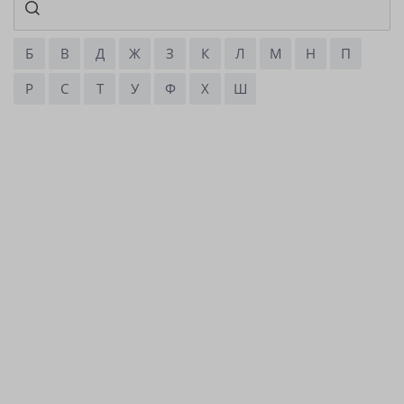
Б
В
Д
Ж
З
К
Л
М
Н
П
Р
С
Т
У
Ф
Х
Ш