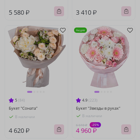
5 580 ₽
3 410 ₽
Акция
5
(84)
4.9
(223)
Букет "Соната"
Букет "Звезды в руках"
В наличии
В наличии
-25%
6 610 ₽
4 620 ₽
4 960 ₽