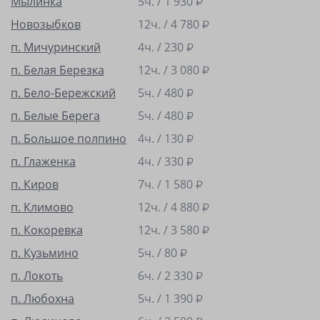
Мылинка
5ч. /
1 930
₽
Новозыбков
12ч. /
4 780
₽
п. Мичуринский
4ч. /
230
₽
п. Белая Березка
12ч. /
3 080
₽
п. Бело-Бережский
5ч. /
480
₽
п. Белые Берега
5ч. /
480
₽
п. Большое полпино
4ч. /
130
₽
п. Глаженка
4ч. /
330
₽
п. Киров
7ч. /
1 580
₽
п. Климово
12ч. /
4 880
₽
п. Кокоревка
12ч. /
3 580
₽
п. Кузьмино
5ч. /
80
₽
п. Локоть
6ч. /
2 330
₽
п. Любохна
5ч. /
1 390
₽