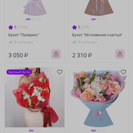
5
(2145)
5
(339)
Букет "Палермо"
Букет "Мгновения счастья"
В наличии
В наличии
3 050 ₽
2 310 ₽
Крупный бутон