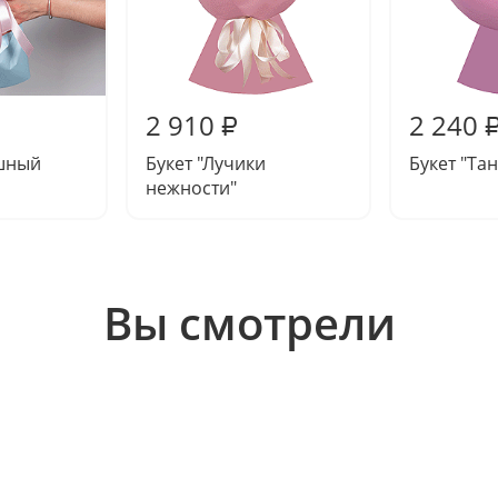
2 910
2 240
₽
ушный
Букет "Лучики
Букет "Та
нежности"
Вы смотрели