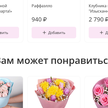
чной
Раффаэлло
Клубника
марта!»
"Изысканн
940
2 790
₽
вить
Добавить
Д
Вам может понравитьс