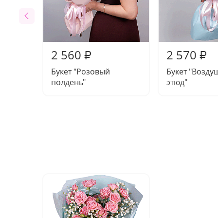
2 560
2 570
₽
₽
Букет "Розовый
Букет "Возд
полдень"
этюд"