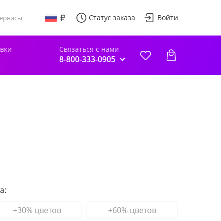
Статус заказа
Войти
ервисы
авки
Связаться с нами
8-800-333-0905
а:
+30% цветов
+60% цветов