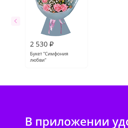
2 530
₽
Букет "Симфония
любви"
В приложении удо