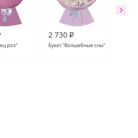
2 730
2 70
₽
₽
нец роз"
Букет "Волшебные сны"
Букет 
момен