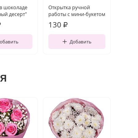
 в шоколаде
Открытка ручной
Ваза п
ый десерт"
работы с мини-букетом
130
1 10
₽
₽
обавить
Добавить
я