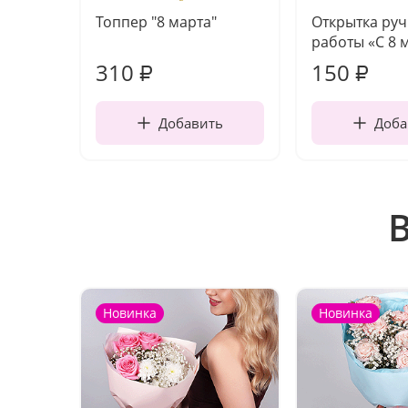
Топпер "8 марта"
Открытка ру
работы «С 8 
310
150
₽
₽
Добавить
Доба
Новинка
Новинка