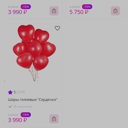
-15%
-15%
4 690 ₽
6 760 ₽
3 990 ₽
5 750 ₽
5
(279)
Шары гелиевые "Сердечки"
В наличии
-15%
4 690 ₽
3 990 ₽