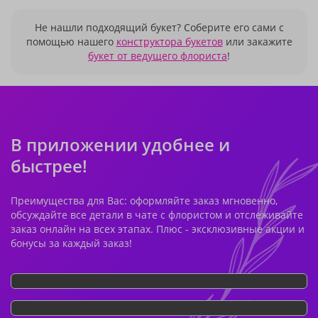
Не нашли подходящий букет? Соберите его сами с
помощью нашего
конструктора букетов
или закажите
букет от ведущего флориста
!
В приложении удобнее и
быстрее!
Преимущества для Вас: оформляйте заказ мгновенно,
обсуждайте все детали в чате с флористом и отслеживайте
заказ онлайн на всех этапах. Плюс - эксклюзивные акции и
бонусы за каждый заказ!