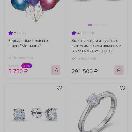
5
(104)
4.9
(1839)
Зеркальные гелиевые
Золотые серьги-пусеты с
шары "Металлик"
синтетическими алмазами
0.6 грамм (арт. СП001)
В наличии
В наличии
-15%
6 760 ₽
5 750 ₽
291 500 ₽