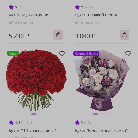
5
(39)
5
(462)
Букет "Музыка души"
Букет "Сладкий шепот"
В наличии
В наличии
5 230 ₽
3 040 ₽
Акция
Крупный бутон
4.9
(1512)
5
(71)
Букет "101 красная роза"
Букет "Вельветовая дымка"
В наличии