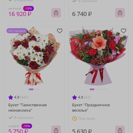
В наличии
-10%
18 710 ₽
16 920 ₽
6 740 ₽
Хит продаж
4.9
(445)
4.9
(42)
Букет "Таинственная
Букет "Праздничное
незнакомка"
веселье"
В наличии
Под заказ
-10%
6 390 ₽
5 750 ₽
5 630 ₽