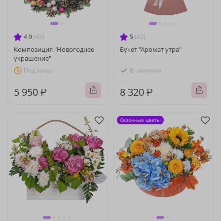
4.9
(42)
5
(42)
Композиция "Новогоднее
Букет "Аромат утра"
украшение"
Под заказ
В наличии
5 950 ₽
8 320 ₽
Сезонные цветы