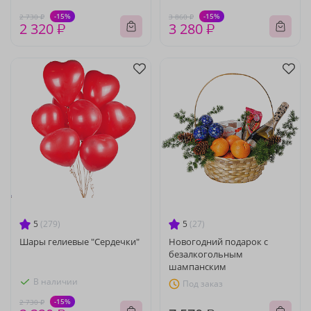
-15%
-15%
2 730 ₽
3 860 ₽
2 320 ₽
3 280 ₽
5
(279)
5
(27)
Шары гелиевые "Сердечки"
Новогодний подарок с
безалкогольным
шампанским
В наличии
Под заказ
-15%
2 730 ₽