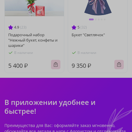
4.9
(23)
5
(32)
Подарочный набор
Букет "Светлячок"
"Нежный букет, конфеты и
шарики"
В наличии
В наличии
5 400 ₽
9 350 ₽
В приложении удобнее и
быстрее!
Преимущества для Вас: оформляйте заказ мгновенно,
обсуждайте все детали в чате с флористом и отслеживайте