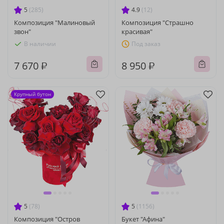
5
(285)
4.9
(12)
Композиция "Малиновый
Композиция "Страшно
звон"
красивая"
В наличии
Под заказ
7 670 ₽
8 950 ₽
Крупный бутон
5
(78)
5
(1156)
Композиция "Остров
Букет "Афина"