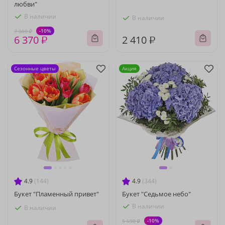
любви"
В наличии
В наличии
-10%
7 080 ₽
6 370 ₽
2 410 ₽
Сезонные цветы
Акция
4.9
(144)
4.9
(344)
Букет "Пламенный привет"
Букет "Седьмое небо"
В наличии
В наличии
-10%
5 690 ₽