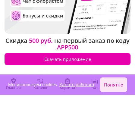
4.9
(26)
4.9
(184)
Композиция "Сказочное
Композиция "Сон
королевство"
принцессы"
Скидка
500 руб.
на первый заказ по коду
-10%
APP500
51 260 ₽
46 130 ₽
9 760 ₽
Скачать приложение
Мы используем cookies.
Как это работает
.
Понятно
Главная
Каталог
Корзина
Чат
Войти