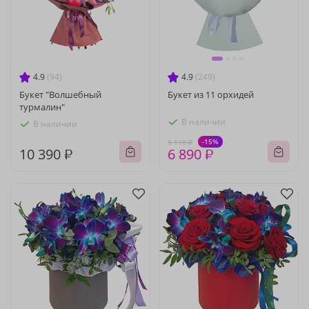
4.9
(94)
4.9
(249)
Букет "Волшебный
Букет из 11 орхидей
турмалин"
В наличии
В наличии
-15%
8 110 ₽
10 390 ₽
6 890 ₽