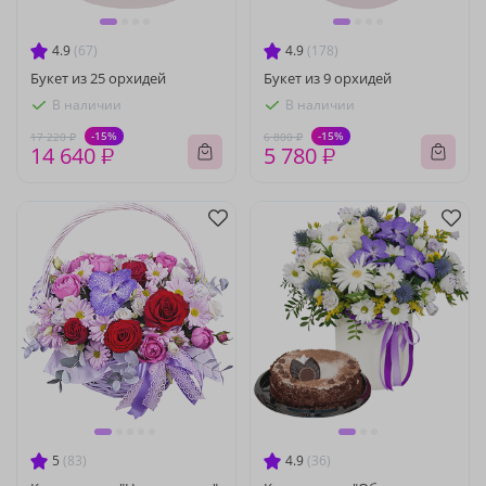
4.9
(67)
4.9
(178)
Букет из 25 орхидей
Букет из 9 орхидей
В наличии
В наличии
-15%
-15%
17 220 ₽
6 800 ₽
14 640 ₽
5 780 ₽
5
(83)
4.9
(36)