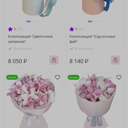
5
(35)
5
(51)
Композиция "Цветочное
Композиция "Сад ночных
затмение"
фей"
В наличии
В наличии
8 050 ₽
8 140 ₽
Акция
Акция