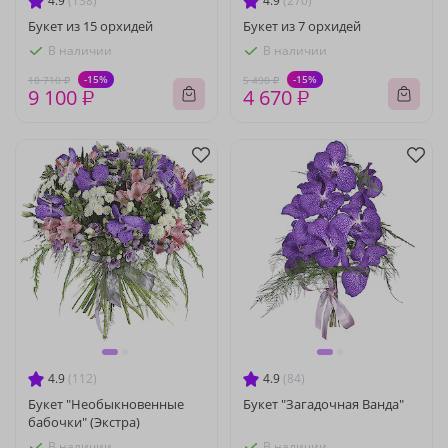
4.9
(138)
4.9
(270)
Букет из 15 орхидей
Букет из 7 орхидей
В наличии
В наличии
-15%
-15%
10 710 ₽
5 490 ₽
9 100 ₽
4 670 ₽
4.9
(112)
4.9
(84)
Букет "Необыкновенные
Букет "Загадочная Ванда"
бабочки" (Экстра)
В наличии
В наличии