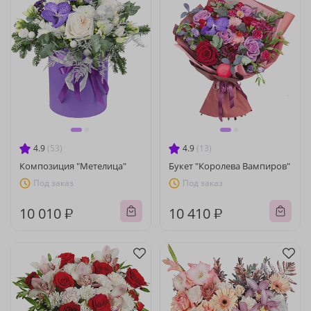
4.9
(53)
4.9
(13)
Композиция "Метелица"
Букет "Королева Вампиров"
Под заказ
Под заказ
10 010 ₽
10 410 ₽