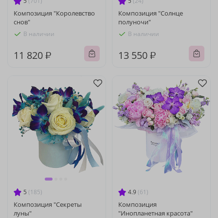
5
(701)
5
(24)
Композиция "Королевство
Композиция "Солнце
снов"
полуночи"
В наличии
В наличии
11 820 ₽
13 550 ₽
5
(185)
4.9
(61)
Композиция "Секреты
Композиция
луны"
"Инопланетная красота"