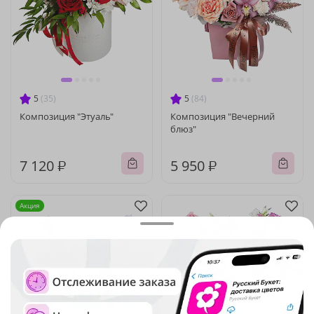
5
(35)
5
(84)
Композиция "Этуаль"
Композиция "Вечерний
блюз"
7 120 ₽
5 950 ₽
Акция