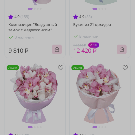
4.9
(155)
4.9
(83)
Композиция "Воздушный
Букет из 21 орхидеи
замок с медвежонком"
В наличии
В наличии
-15%
14 610 ₽
9 810 ₽
12 420 ₽
Акция
Акция