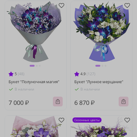
5
(48)
4.9
(127)
Букет "Полуночная магия"
Букет "Лунное мерцание"
В наличии
В наличии
7 000 ₽
6 870 ₽
Сезонные цветы