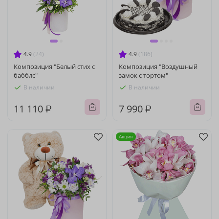
4.9
(24)
4.9
(186)
Композиция "Белый стих с
Композиция "Воздушный
бабблс"
замок с тортом"
В наличии
В наличии
11 110 ₽
7 990 ₽
Акция