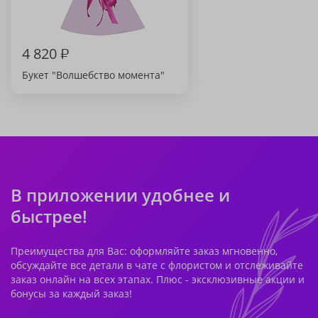
4 820
₽
Букет "Волшебство момента"
В приложении удобнее и
быстрее!
Преимущества для Вас: оформляйте заказ мгновенно,
обсуждайте все детали в чате с флористом и отслеживайте
заказ онлайн на всех этапах. Плюс - эксклюзивные акции и
бонусы за каждый заказ!