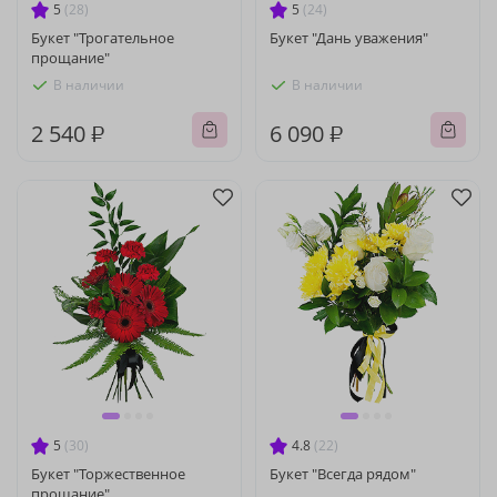
5
(28)
5
(24)
Букет "Трогательное
Букет "Дань уважения"
прощание"
В наличии
В наличии
2 540 ₽
6 090 ₽
5
(30)
4.8
(22)
Букет "Торжественное
Букет "Всегда рядом"
прощание"