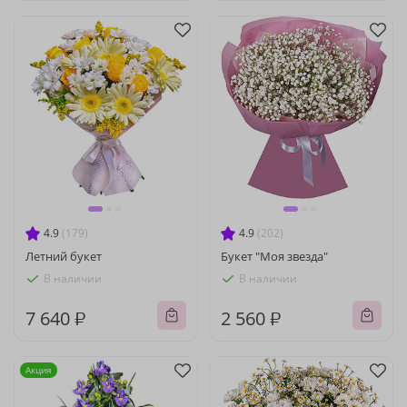
4.9
(179)
4.9
(202)
Летний букет
Букет "Моя звезда"
В наличии
В наличии
7 640 ₽
2 560 ₽
Акция