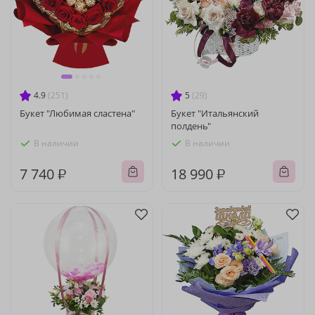
4.9
(251)
5
(29)
Букет "Любимая сластена"
Букет "Итальянский
полдень"
В наличии
В наличии
7 740 ₽
18 990 ₽