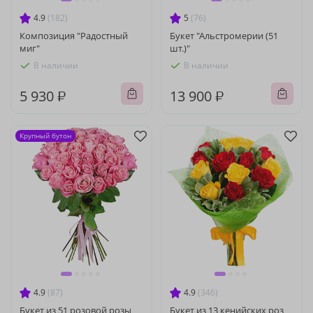
4.9
(182)
5
(76)
Композиция "Радостный
Букет "Альстромерии (51
миг"
шт.)"
В наличии
В наличии
5 930 ₽
13 900 ₽
Крупный бутон
4.9
(87)
4.9
(346)
Букет из 51 розовой розы
Букет из 13 кенийских роз