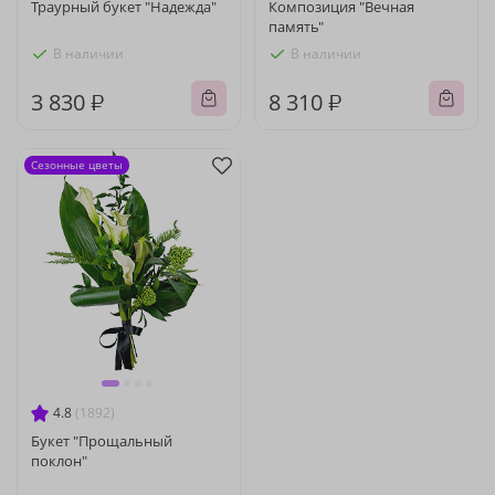
Траурный букет "Надежда"
Композиция "Вечная
память"
В наличии
В наличии
3 830 ₽
8 310 ₽
Сезонные цветы
4.8
(1892)
Букет "Прощальный
поклон"