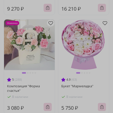
9 270 ₽
16 210 ₽
Новинка
5
(288)
4.9
(63)
Композиция "Форма
Букет "Мармеладка"
счастья"
В наличии
В наличии
3 080 ₽
5 750 ₽