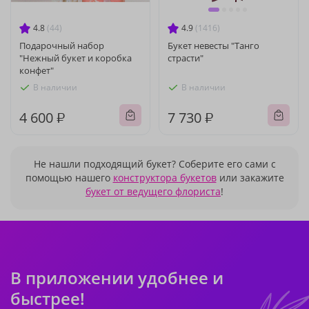
4.8
(44)
4.9
(1416)
Подарочный набор
Букет невесты "Танго
"Нежный букет и коробка
страсти"
конфет"
В наличии
В наличии
4 600 ₽
7 730 ₽
Не нашли подходящий букет? Соберите его сами с
помощью нашего
конструктора букетов
или закажите
букет от ведущего флориста
!
В приложении удобнее и
быстрее!