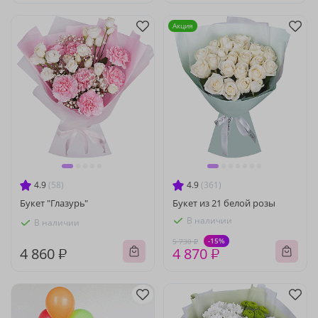
Акция
4.9
(58)
4.9
(361)
Букет "Глазурь"
Букет из 21 белой розы
В наличии
В наличии
-15%
5 730 ₽
4 860 ₽
4 870 ₽