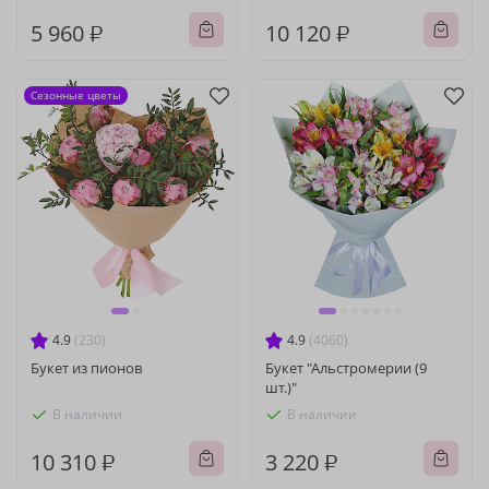
5 960 ₽
10 120 ₽
Сезонные цветы
4.9
(230)
4.9
(4060)
Букет из пионов
Букет "Альстромерии (9
шт.)"
В наличии
В наличии
10 310 ₽
3 220 ₽