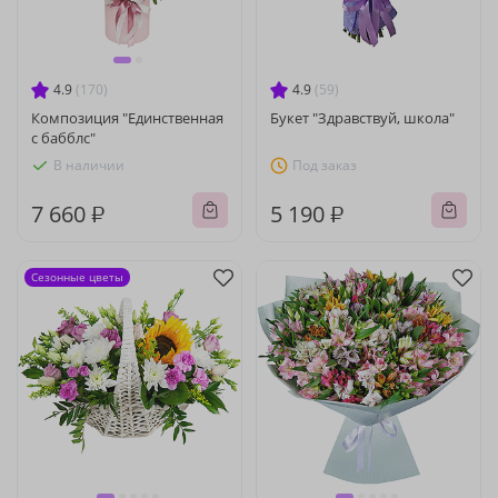
4.9
(170)
4.9
(59)
Композиция "Единственная
Букет "Здравствуй, школа"
с бабблс"
В наличии
Под заказ
7 660 ₽
5 190 ₽
Сезонные цветы