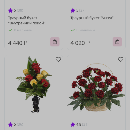
5
(38)
5
(27)
Траурный букет
Траурный букет "Ангел"
"Внутренний покой"
В наличии
В наличии
4 440 ₽
4 020 ₽
5
(36)
4.8
(31)