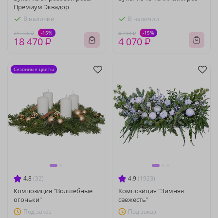
Премиум Эквадор
В наличии
В наличии
-15%
-15%
21 730 ₽
4 790 ₽
18 470 ₽
4 070 ₽
Сезонные цветы
4.8
(32)
4.9
(1923)
Композиция "Волшебные
Композиция "Зимняя
огоньки"
свежесть"
Под заказ
Под заказ