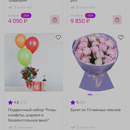
традициях"
роз
В наличии
В наличии
-25%
-15%
5 450 ₽
11 590 ₽
4 090 ₽
9 850 ₽
4.8
(23)
5
(80)
Подарочный набор "Розы,
Букет из 15 нежных пионов
конфеты, шарики и
безалкогольное вино"
В наличии
В наличии