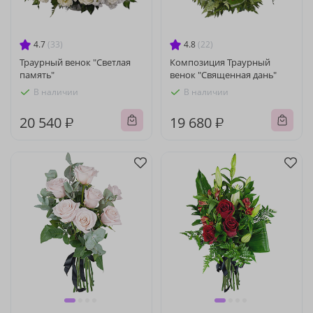
4.7
(33)
4.8
(22)
Траурный венок "Светлая
Композиция Траурный
память"
венок "Священная дань"
В наличии
В наличии
20 540 ₽
19 680 ₽