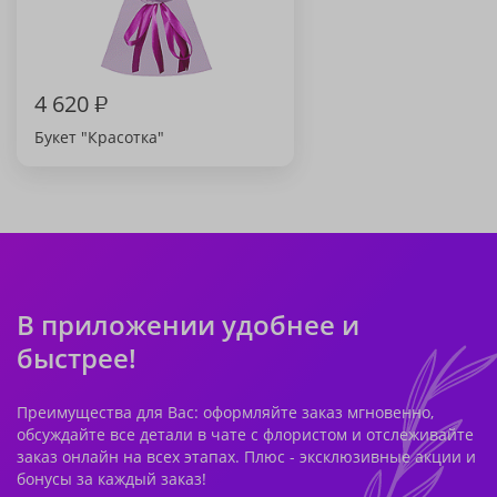
4 620
₽
Букет "Красотка"
В приложении удобнее и
быстрее!
Преимущества для Вас: оформляйте заказ мгновенно,
обсуждайте все детали в чате с флористом и отслеживайте
заказ онлайн на всех этапах. Плюс - эксклюзивные акции и
бонусы за каждый заказ!