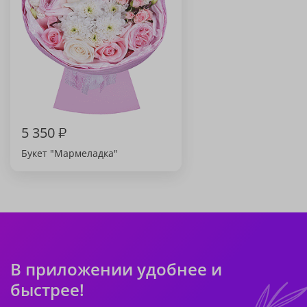
5 350
₽
Букет "Мармеладка"
В приложении удобнее и
быстрее!