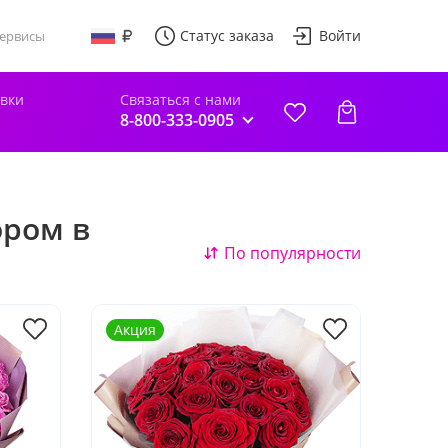
Статус заказа
Войти
ервисы
авки
Связаться с нами
8-800-333-0905
ором в
По популярности
Акция