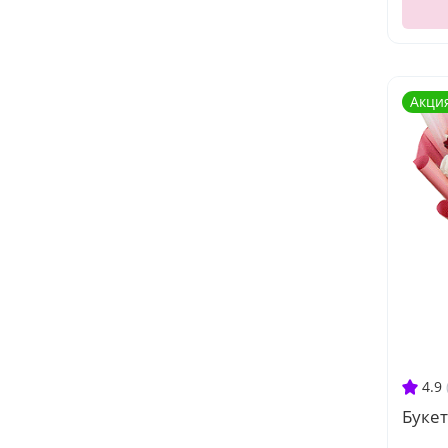
Акци
4.9
Букет