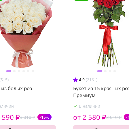
(515)
4.9
(2161)
 из белых роз
Букет из 15 красных ро
Премиум
аличии
В наличии
 590 ₽
от 2 580 ₽
3 010 ₽
-15%
3 010 ₽
-