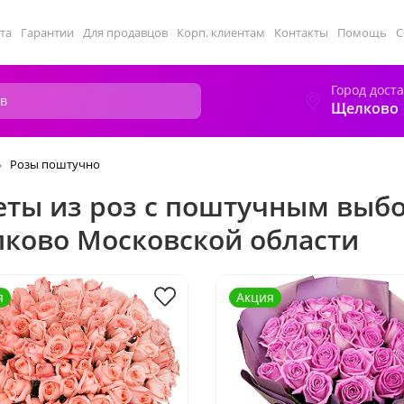
та
Гарантии
Для продавцов
Корп. клиентам
Контакты
Помощь
С
Город дост
Щелково
Розы поштучно
еты из роз с поштучным выб
ково Московской области
я
Акция