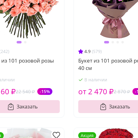
(242)
4.9
(579)
 из 101 розовой розы
Букет из 101 розовой 
40 см
аличии
В наличии
160 ₽
от 2 470 ₽
22 540 ₽
-15%
2 870 ₽
-
Заказать
Заказать
я
Акция