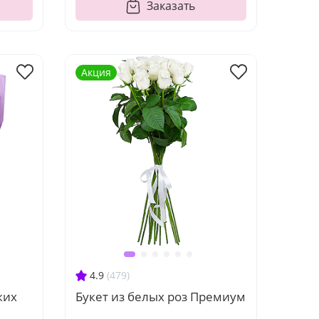
Заказать
Акция
4.9
(479)
ких
Букет из белых роз Премиум