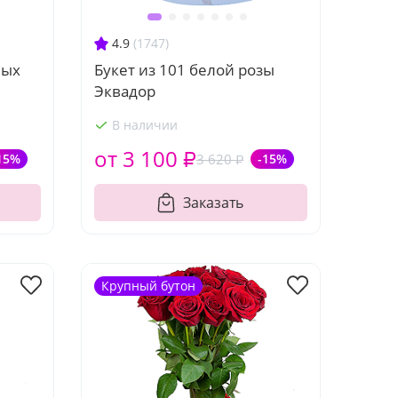
4.9
(1747)
ных
Букет из 101 белой розы
Эквадор
В наличии
от 3 100 ₽
15%
3 620 ₽
-15%
Заказать
Крупный бутон