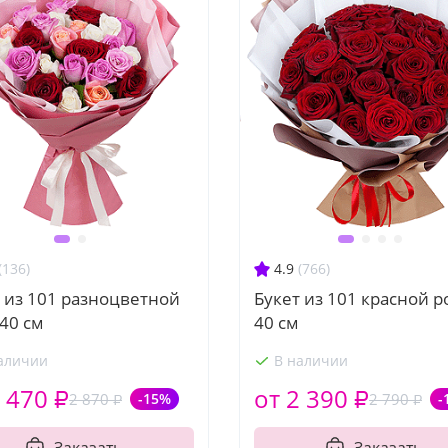
(136)
4.9
(766)
 из 101 разноцветной
Букет из 101 красной р
40 см
40 см
аличии
В наличии
 470 ₽
от 2 390 ₽
2 870 ₽
-15%
2 790 ₽
-