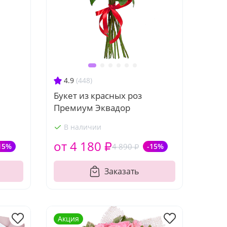
4.9
(448)
Букет из красных роз
Премиум Эквадор
В наличии
от 4 180 ₽
15%
4 890 ₽
-15%
Заказать
Акция