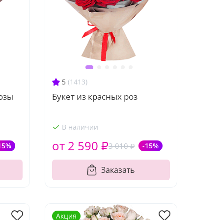
5
(1413)
розы
Букет из красных роз
В наличии
от 2 590 ₽
15%
3 010 ₽
-15%
Заказать
Акция