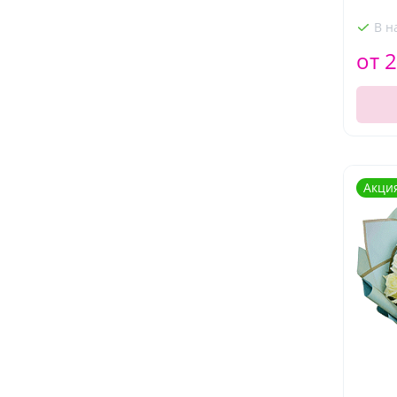
В н
от 2
Акци