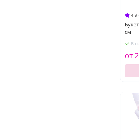
4.9
Букет
см
В н
от 2