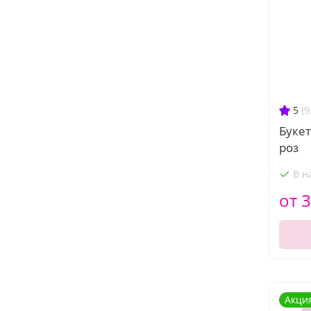
5
(9
Букет
роз
В н
от 3
Акци