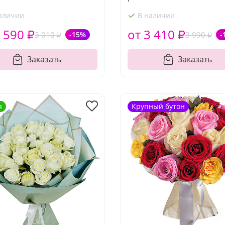
аличии
В наличии
 590 ₽
от 3 410 ₽
3 010 ₽
-15%
3 990 ₽
-
Заказать
Заказать
я
Крупный бутон