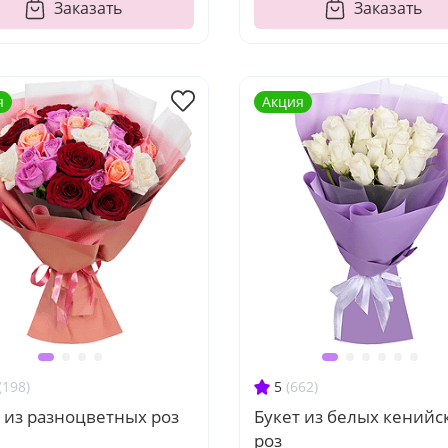
Заказать
Заказать
я
Акция
(198)
5
(662)
 из разноцветных роз
Букет из белых кенийс
роз