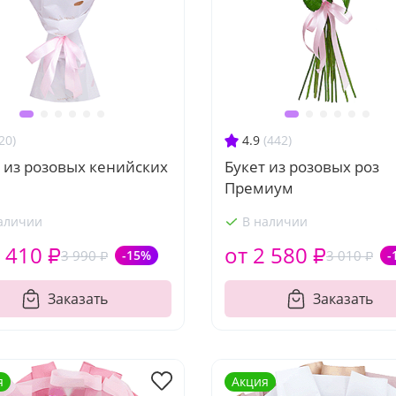
20)
4.9
(442)
 из розовых кенийских
Букет из розовых роз
Премиум
аличии
В наличии
 410 ₽
от 2 580 ₽
3 990 ₽
-15%
3 010 ₽
-
Заказать
Заказать
я
Акция