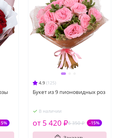
4.9
(125)
озы
Букет из 9 пионовидных роз
В наличии
от 5 420 ₽
15%
6 350 ₽
-15%