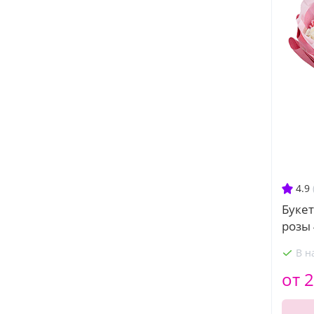
4.9
Букет
розы 
В н
от 2