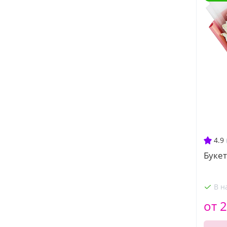
4.9
Букет
В н
от 2