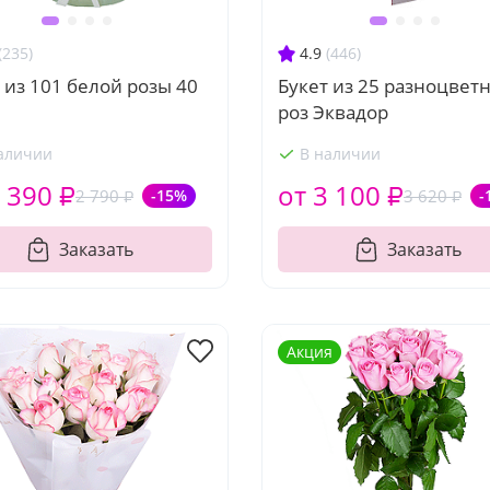
(235)
4.9
(446)
 из 101 белой розы 40
Букет из 25 разноцвет
роз Эквадор
аличии
В наличии
 390 ₽
от 3 100 ₽
2 790 ₽
-15%
3 620 ₽
-
Заказать
Заказать
Акция