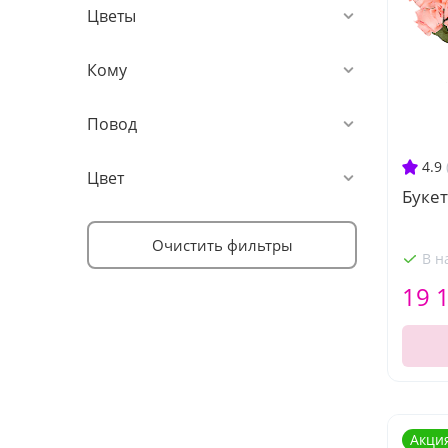
Цветы
Кому
Повод
4.9
Цвет
Букет
Очистить фильтры
В н
19 
Акци