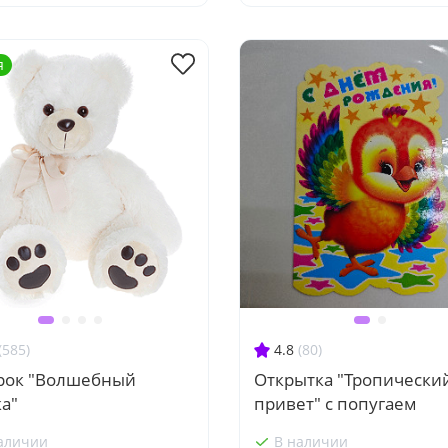
я
(585)
4.8
(80)
рок "Волшебный
Открытка "Тропически
а"
привет" с попугаем
аличии
В наличии