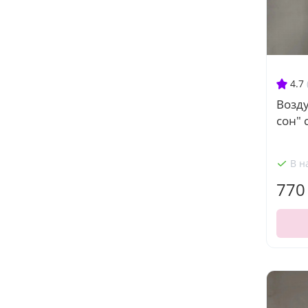
4.7
Возд
сон"
В н
770