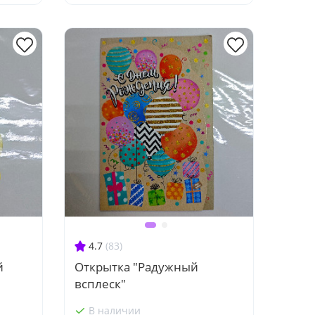
4.7
(83)
й
Открытка "Радужный
всплеск"
В наличии