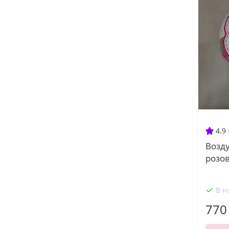
4.9
Возд
розо
В н
770