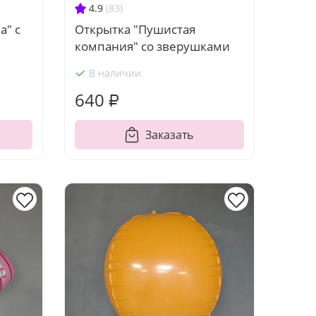
4.9
(83)
а" с
Открытка "Пушистая
компания" со зверушками
В наличии
640 ₽
Заказать