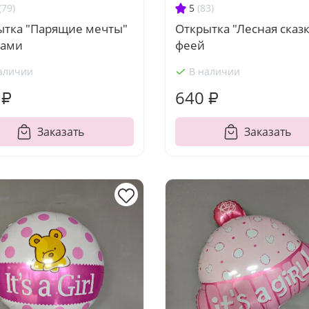
(79)
5
(83)
ытка "Парящие мечты"
Открытка "Лесная сказк
рами
феей
аличии
В наличии
 ₽
640 ₽
Заказать
Заказать