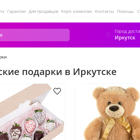
та
Гарантии
Для продавцов
Корп. клиентам
Контакты
Помощь
С
Город дост
Иркутск
рки
ские подарки в Иркутске