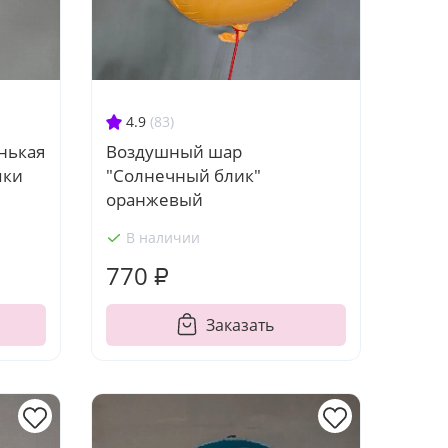
4.9
(83)
нькая
Воздушный шар
пки
"Солнечный блик"
оранжевый
В наличии
770 ₽
Заказать