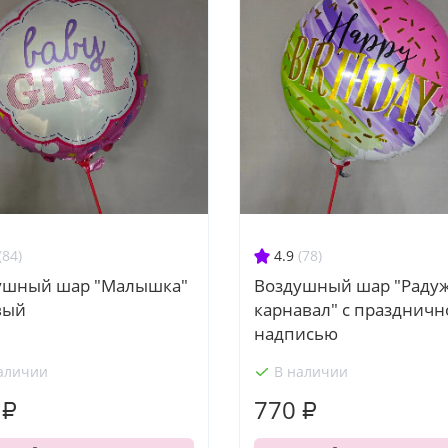
(84)
4.9
(78)
ушный шар "Малышка"
Воздушный шар "Раду
вый
карнавал" с праздничн
надписью
аличии
В наличии
 ₽
770 ₽