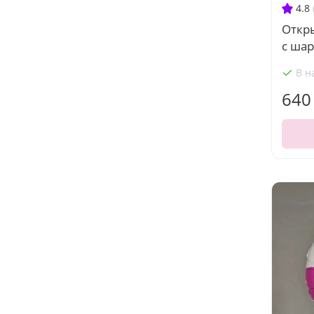
4.8
Откр
с ша
В н
640