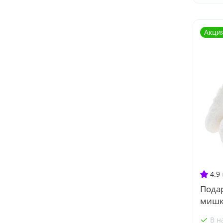
Акци
4.9
Пода
мишк
В н