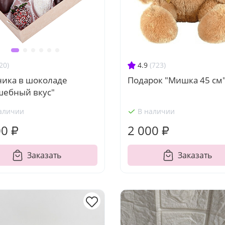
4.9
(723)
20)
Подарок "Мишка 45 см
ника в шоколаде
шебный вкус"
аличии
В наличии
00 ₽
2 000 ₽
Заказать
Заказать