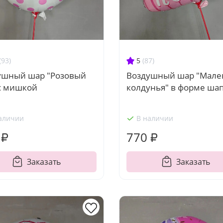
(93)
5
(87)
ушный шар "Розовый
Воздушный шар "Мале
 с мишкой
колдунья" в форме ша
аличии
В наличии
 ₽
770 ₽
Заказать
Заказать