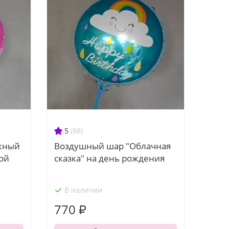
5
(88)
жный
Воздушный шар "Облачная
ой
сказка" на день рождения
В наличии
770 ₽