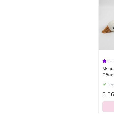
5
(3
Мягка
Обни
В н
5 5