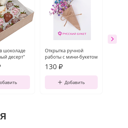
 в шоколаде
Открытка ручной
Ваза п
ый десерт"
работы с мини-букетом
130
1 10
₽
₽
обавить
Добавить
я