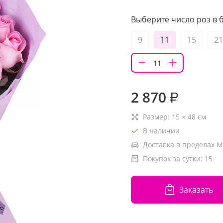
Выберите число роз в б
9
11
15
21
2 870
₽
Размер:
15
×
48
см
В наличии
Доставка в пределах М
Покупок за сутки:
15
Заказать