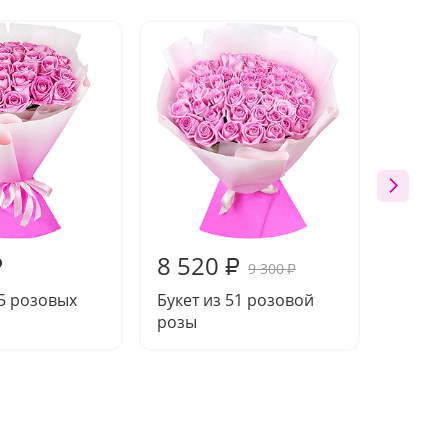
8 520
15 7
₽
₽
9 300
₽
25 розовых
Букет из 51 розовой
Букет 
розы
розы