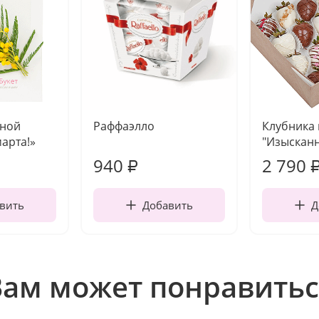
чной
Раффаэлло
Клубника
марта!»
"Изысканн
940
2 790
₽
вить
Добавить
Д
Вам может понравитьс