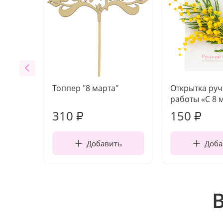
Топпер "8 марта"
Открытка ру
работы «С 8 
310
150
₽
₽
Добавить
Доба