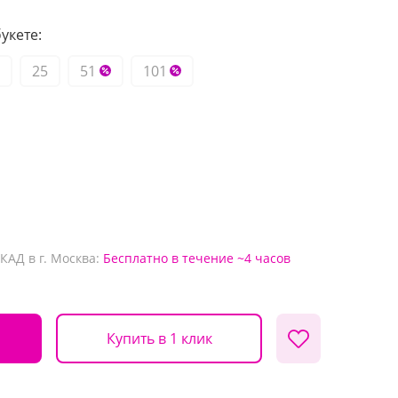
укете:
25
51
101
КАД в г. Москва:
Бесплатно
в течение ~4 часов
Купить в 1 клик