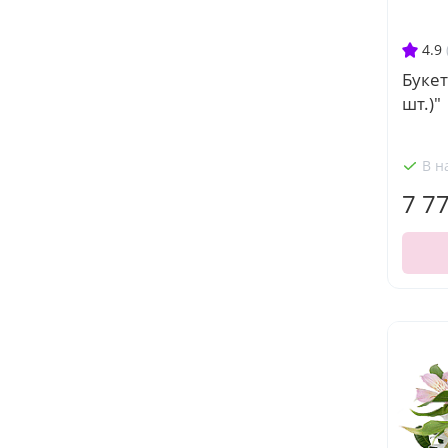
4.9
Букет
шт.)"
В н
7 7