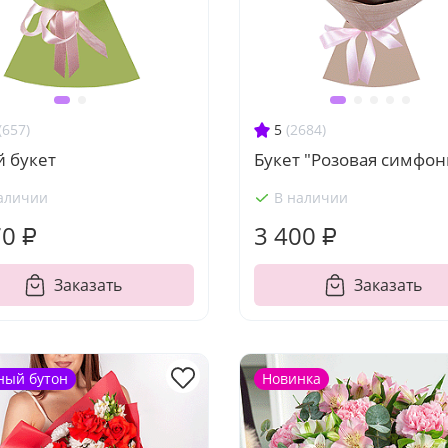
(657)
5
(2684)
й букет
Букет "Розовая симфон
аличии
В наличии
70 ₽
3 400 ₽
Заказать
Заказать
ный бутон
Новинка