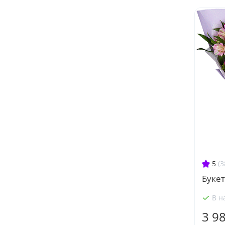
5
(3
Буке
В н
3 9