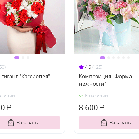
50)
4.9
(125)
-гигант "Кассиопея"
Композиция "Форма
нежности"
аличии
В наличии
60 ₽
8 600 ₽
Заказать
Заказать