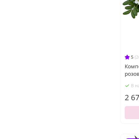
5
(2
Комп
розов
В н
2 6