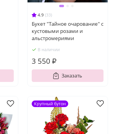
4.9
(33)
Букет "Тайное очарование" с
кустовыми розами и
альстромериями
В наличии
3 550 ₽
Заказать
Крупный бутон