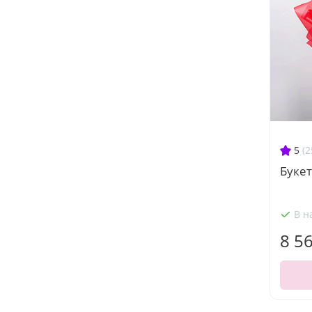
5
(2
Букет
В н
8 5