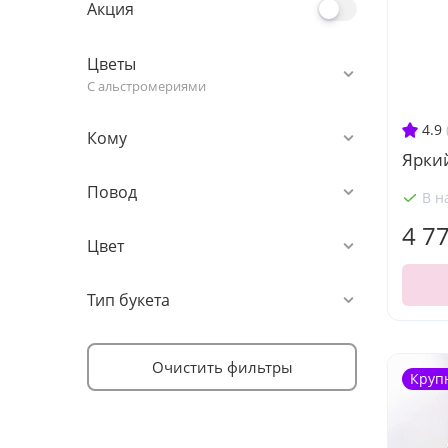
Акция
Цветы
С альстромериями
4.9
Кому
Ярки
Повод
В н
4 7
Цвет
Тип букета
Очистить фильтры
Круп