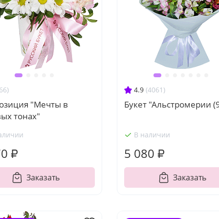
66)
4.9
(4061)
озиция "Мечты в
Букет "Альстромерии (9
ых тонах"
аличии
В наличии
70 ₽
5 080 ₽
Заказать
Заказать