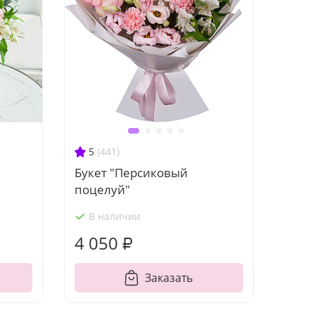
5
(441)
Букет "Персиковый
поцелуй"
В наличии
4 050 ₽
Заказать