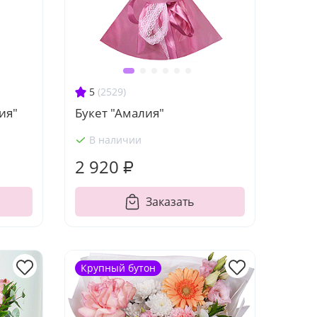
5
(2529)
ия"
Букет "Амалия"
В наличии
2 920 ₽
Заказать
Крупный бутон