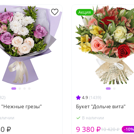
Акция
82)
4.9
(1439)
т "Нежные грезы"
Букет "Дольче вита"
аличии
В наличии
80 ₽
9 380 ₽
10 420 ₽
-10%