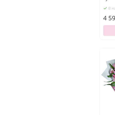
В н
4 5