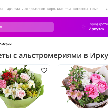
та
Гарантии
Для продавцов
Корп. клиентам
Контакты
Помощь
С
Город дост
Иркутск
ромерии
еты с альстромериями в Ирку