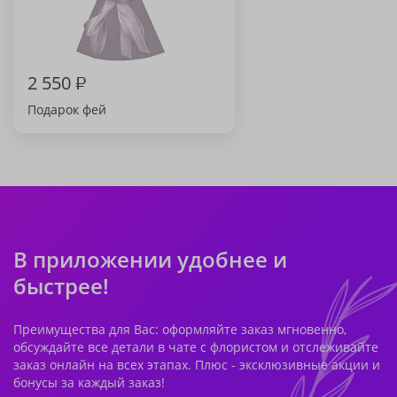
2 550
₽
Подарок фей
В приложении удобнее и
быстрее!
Преимущества для Вас: оформляйте заказ мгновенно,
обсуждайте все детали в чате с флористом и отслеживайте
заказ онлайн на всех этапах. Плюс - эксклюзивные акции и
бонусы за каждый заказ!