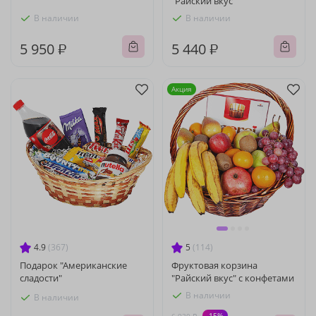
"Райский вкус"
В наличии
В наличии
5 950 ₽
5 440 ₽
Акция
4.9
(367)
5
(114)
Подарок "Американские
Фруктовая корзина
сладости"
"Райский вкус" с конфетами
В наличии
В наличии
-15%