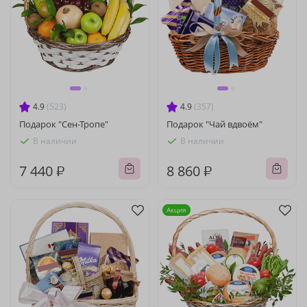
4.9
(523)
4.9
(357)
Подарок "Сен-Тропе"
Подарок "Чай вдвоём"
В наличии
В наличии
7 440 ₽
8 860 ₽
Акция