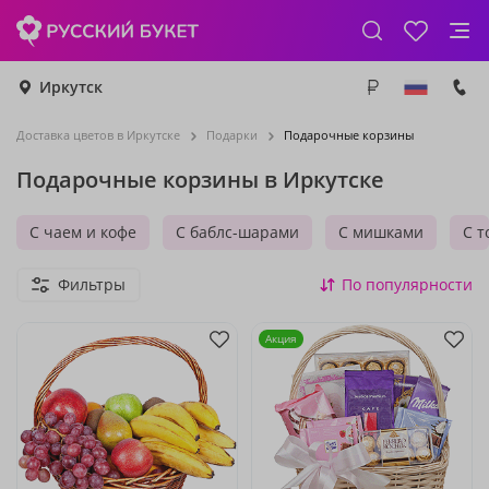
Иркутск
Доставка цветов в Иркутске
Подарки
Подарочные корзины
Подарочные корзины в Иркутске
С чаем и кофе
С баблс-шарами
С мишками
С т
Фильтры
По популярности
Акция