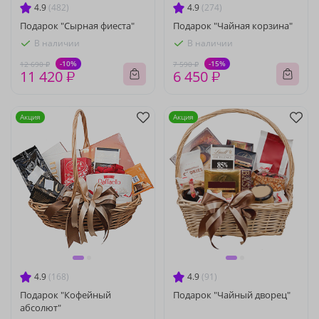
4.9
(482)
4.9
(274)
Подарок "Сырная фиеста"
Подарок "Чайная корзина"
В наличии
В наличии
-10%
-15%
12 690 ₽
7 590 ₽
11 420 ₽
6 450 ₽
Акция
Акция
4.9
(168)
4.9
(91)
Подарок "Кофейный
Подарок "Чайный дворец"
абсолют"