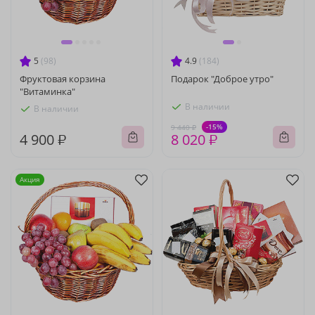
5
(98)
4.9
(184)
Фруктовая корзина
Подарок "Доброе утро"
"Витаминка"
В наличии
В наличии
-15%
9 440 ₽
4 900 ₽
8 020 ₽
Акция