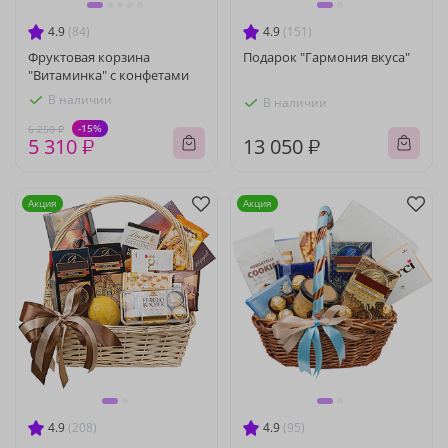
4.9
(84)
4.9
(151)
Фруктовая корзина
Подарок "Гармония вкуса"
"Витаминка" с конфетами
В наличии
В наличии
-15%
6 250 ₽
5 310 ₽
13 050 ₽
Акция
Акция
4.9
(208)
4.9
(95)