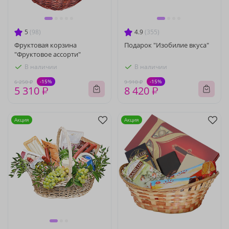
5
(98)
4.9
(355)
Фруктовая корзина
Подарок "Изобилие вкуса"
"Фруктовое ассорти"
В наличии
В наличии
-15%
-15%
6 250 ₽
9 910 ₽
5 310 ₽
8 420 ₽
Акция
Акция