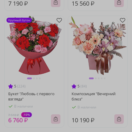
7 190 ₽
15 560 ₽
Крупный бутон
5
(224)
5
(84)
Букет "Любовь с первого
Композиция "Вечерний
взгляда"
блюз"
В наличии
В наличии
-10%
7 510 ₽
6 760 ₽
10 190 ₽