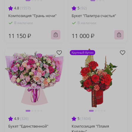
4.8
(1557)
5
(92)
Композиция "Грань ночи"
Букет "Палитра счастья"
В наличии
В наличии
11 150 ₽
11 000 ₽
Крупный бутон
4.9
(326)
5
(1604)
Букет "Единственной"
Композиция "Пламя
Купалы"