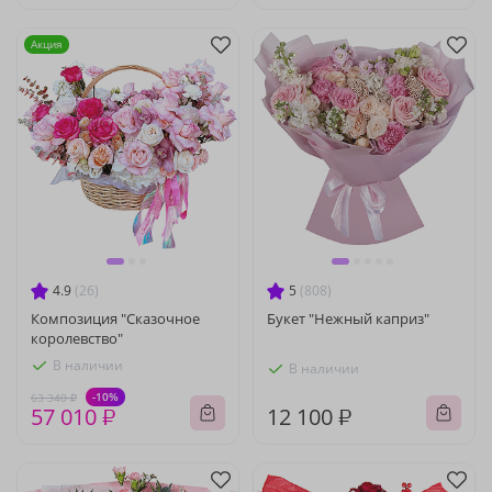
Акция
4.9
(26)
5
(808)
Композиция "Сказочное
Букет "Нежный каприз"
королевство"
В наличии
В наличии
-10%
63 340 ₽
57 010 ₽
12 100 ₽