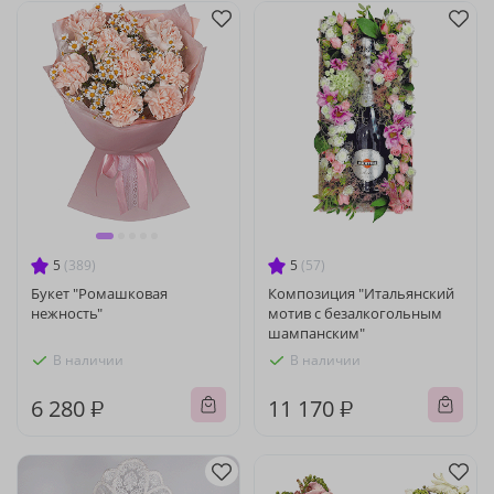
5
(389)
5
(57)
Букет "Ромашковая
Композиция "Итальянский
нежность"
мотив с безалкогольным
шампанским"
В наличии
В наличии
6 280 ₽
11 170 ₽