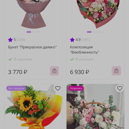
5
(534)
4.9
(161)
Букет "Прекрасное далеко"
Композиция
"Влюбленность"
В наличии
В наличии
3 770 ₽
6 930 ₽
Хит продаж
Новинка