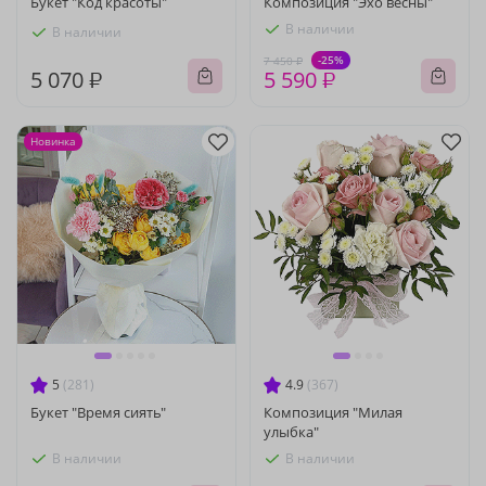
Букет "Код красоты"
Композиция "Эхо весны"
В наличии
В наличии
-25%
7 450 ₽
5 070 ₽
5 590 ₽
Новинка
5
(281)
4.9
(367)
Букет "Время сиять"
Композиция "Милая
улыбка"
В наличии
В наличии