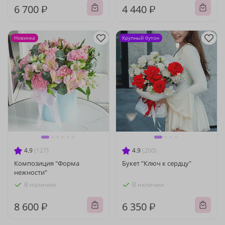
6 700 ₽
4 440 ₽
Новинка
Крупный бутон
4.9
(127)
4.9
(200)
Композиция "Форма
Букет "Ключ к сердцу"
нежности"
В наличии
В наличии
8 600 ₽
6 350 ₽