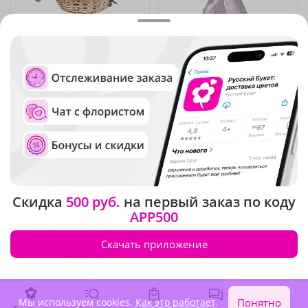
5
(52)
5
(167)
Композиция "Праздник
Подарок фей
сердца"
В наличии
В наличии
16 940 ₽
3 940 ₽
Акция
Крупный бутон
Скидка
500 руб.
на первый заказ по коду
APP500
Скачать приложение
Мы используем cookies.
Как это работает
.
Понятно