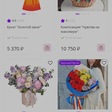
4.9
(160)
5
(120)
Букет "Золотой закат"
Композиция "Чувства на
максимум"
В наличии
В наличии
5 370 ₽
10 750 ₽
Крупный бутон