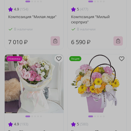
4.9
(154)
5
(477)
Композиция "Милая леди"
Композиция "Милый
сюрприз"
В наличии
В наличии
7 010 ₽
6 590 ₽
Новинка
Акция
4.9
(193)
5
(580)