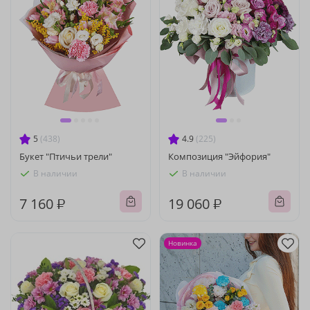
5
(438)
4.9
(225)
Букет "Птичьи трели"
Композиция "Эйфория"
В наличии
В наличии
7 160 ₽
19 060 ₽
Новинка