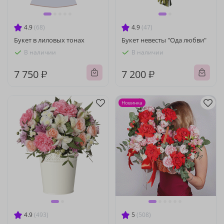
4.9
(68)
4.9
(47)
Букет в лиловых тонах
Букет невесты "Ода любви"
В наличии
В наличии
7 750 ₽
7 200 ₽
Новинка
4.9
(493)
5
(508)