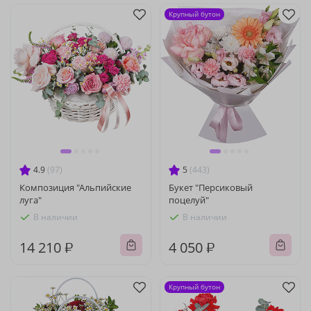
Крупный бутон
4.9
(97)
5
(443)
Композиция "Альпийские
Букет "Персиковый
луга"
поцелуй"
В наличии
В наличии
14 210 ₽
4 050 ₽
Крупный бутон