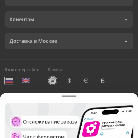
Клиентам
Доставка в Москве
Язык интерфейса:
Валюта:
©
Служба круглосуточной доставки цветов в Москве
Русский Букет, 2026
Общество с ограниченной ответственностью «Технология»
ОГРН: 1195476081745, ИНН: 5410081997
Юридический адрес: г. Новосибирск, ул. Ипподромская,
д.42, оф. 3