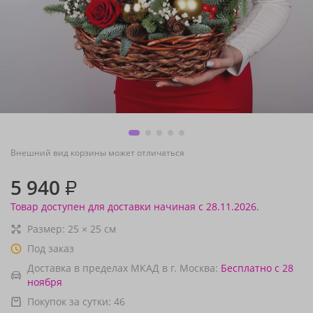
Внешний вид корзины может отличаться
5 940
₽
Товар доступен для доставки начиная с 28.11.2026.
Размер:
25
×
25
см
Под заказ
Доставка в пределах МКАД в г. Москва:
Бесплатно
с 28
ноября
Покупок за сутки:
46