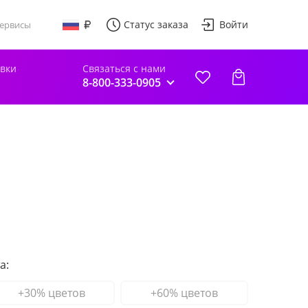
Статус заказа
Войти
ервисы
авки
Связаться с нами
8-800-333-0905
а:
+30% цветов
+60% цветов