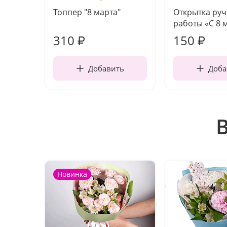
Топпер "8 марта"
Открытка ру
работы «С 8 
310
150
₽
₽
Добавить
Доба
Новинка