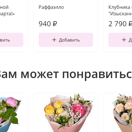
чной
Раффаэлло
Клубника
марта!»
"Изысканн
940
2 790
₽
вить
Добавить
Д
Вам может понравитьс