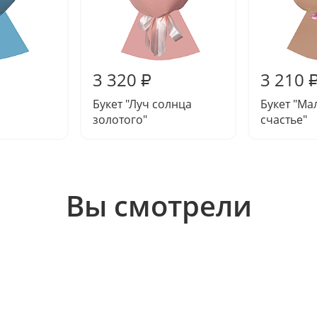
3 320
3 210
₽
Букет "Луч солнца
Букет "Ма
золотого"
счастье"
Вы смотрели