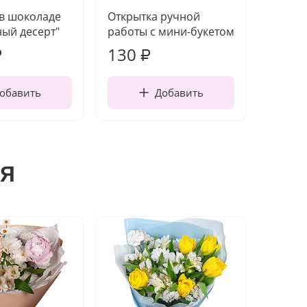
 в шоколаде
Открытка ручной
Ваза п
ый десерт"
работы с мини-букетом
130
1 10
₽
₽
обавить
Добавить
я