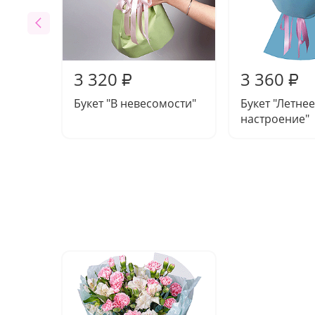
3 320
3 360
₽
₽
Букет "В невесомости"
Букет "Летнее
настроение"