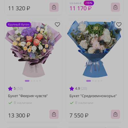
-15%
13 140 ₽
11 320 ₽
11 170 ₽
Крупный бутон
5
(50)
4.9
(20)
Букет "Феерия чувств"
Букет "Средиземноморье"
В наличии
В наличии
13 300 ₽
7 550 ₽