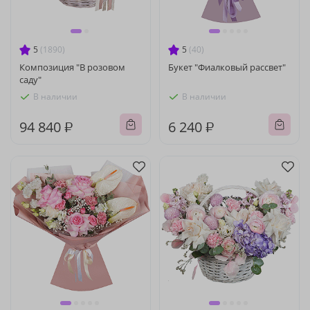
5
(1890)
5
(40)
Композиция "В розовом
Букет "Фиалковый рассвет"
саду"
В наличии
В наличии
94 840 ₽
6 240 ₽