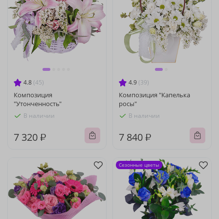
4.8
(45)
4.9
(39)
Композиция
Композиция "Капелька
"Утонченность"
росы"
В наличии
В наличии
7 320 ₽
7 840 ₽
Сезонные цветы