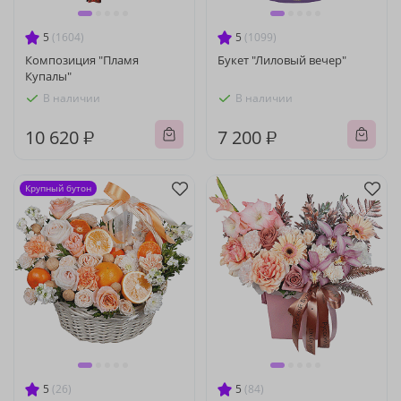
5
(1604)
5
(1099)
Композиция "Пламя
Букет "Лиловый вечер"
Купалы"
В наличии
В наличии
10 620 ₽
7 200 ₽
Крупный бутон
5
(26)
5
(84)