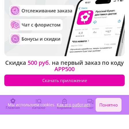
4.9
(85)
5
(36)
Букет "Синяя птица"
Букет "Вечерний шик"
В наличии
В наличии
Скидка
500 руб.
на первый заказ по коду
8 650 ₽
7 480 ₽
APP500
Скачать приложение
Сезонные цветы
Акция
Мы используем cookies.
Как это работает
.
Понятно
Главная
Каталог
Корзина
Чат
Войти