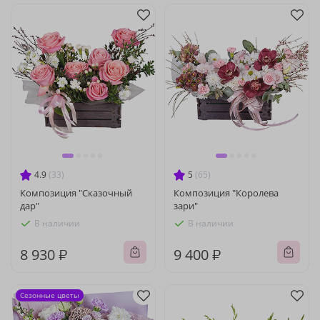
4.9
(33)
5
(65)
Композиция "Сказочный
Композиция "Королева
дар"
зари"
В наличии
В наличии
8 930 ₽
9 400 ₽
Сезонные цветы