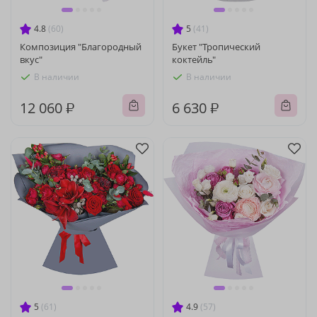
4.8
(60)
5
(41)
Композиция "Благородный
Букет "Тропический
вкус"
коктейль"
В наличии
В наличии
12 060 ₽
6 630 ₽
5
(61)
4.9
(57)