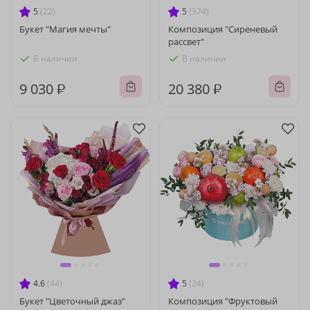
5
(22)
5
(374)
Букет "Магия мечты"
Композиция "Сиреневый
рассвет"
В наличии
В наличии
9 030 ₽
20 380 ₽
4.6
(44)
5
(24)
Букет "Цветочный джаз"
Композиция "Фруктовый