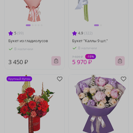
5
(99)
4.9
(322)
Букет из гладиолусов
Букет "Каллы 9 шт."
В наличии
В наличии
-15%
7 020 ₽
3 450 ₽
5 970 ₽
Крупный бутон