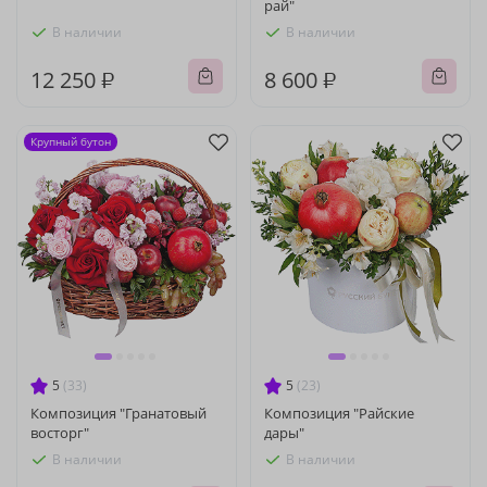
рай"
В наличии
В наличии
12 250 ₽
8 600 ₽
Крупный бутон
5
(33)
5
(23)
Композиция "Гранатовый
Композиция "Райские
восторг"
дары"
В наличии
В наличии