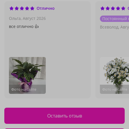
Отлично
Ольга,
Август 2026
Постоянный 
все отлично 👍
Всеволод,
Авгу
Фото на сайте
Фото на сайте
Оставить отзыв