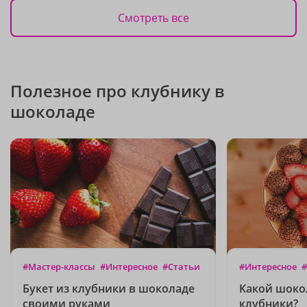
Смотреть все
Полезное про клубнику в
шоколаде
#Мастер-классы
#Интересное
#Статьи
#Интересное
#
Букет из клубники в шоколаде
Какой шоко
своими руками
клубники?