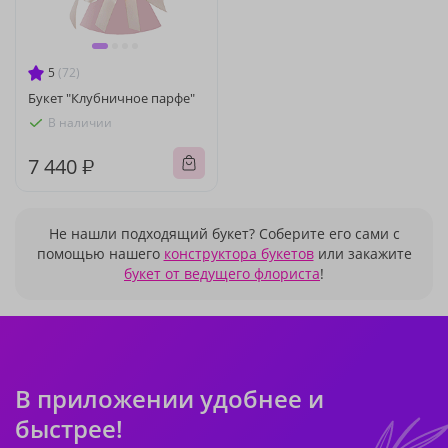
5
(72)
Букет "Клубничное парфе"
В наличии
7 440 ₽
Не нашли подходящий букет? Соберите его сами с
помощью нашего
конструктора букетов
или закажите
букет от ведущего флориста
!
В приложении удобнее и
быстрее!