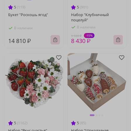
5
(119)
5
(901)
Букет "Роскошь ягод"
Набор "Клубничный
поцелуй"
В наличии
В наличии
-15%
9 920 ₽
14 810 ₽
8 430 ₽
5
(1162)
5
(85)
Набор "Вкус счастья"
Набор "Шоколадная