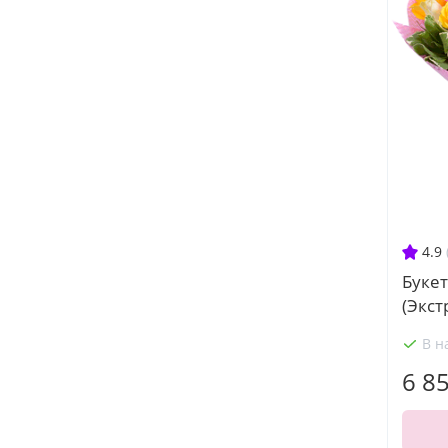
4.9
Букет
(Экст
В н
6 8