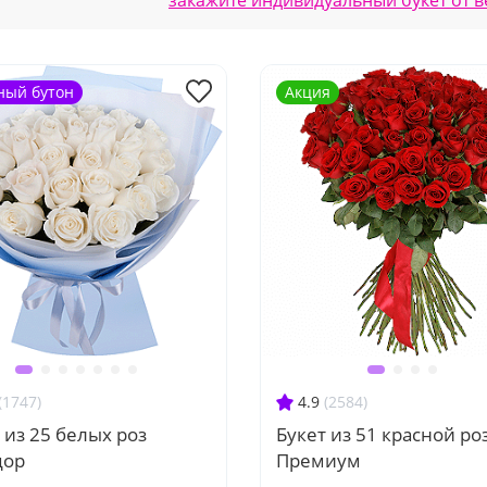
закажите индивидуальный букет от 
ный бутон
Акция
(1747)
4.9
(2584)
 из 25 белых роз
Букет из 51 красной ро
дор
Премиум