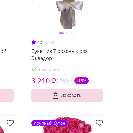
4.9
(3798)
ной
Букет из 7 розовых роз
Эквадор
В наличии
3 210 ₽
3 780 ₽
-15%
Заказать
Крупный бутон