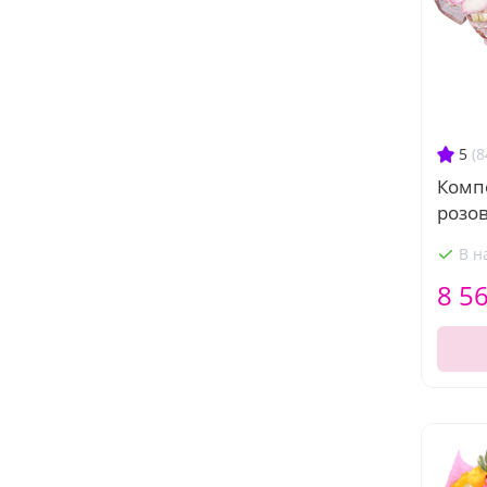
5
(8
Комп
розо
В н
8 5