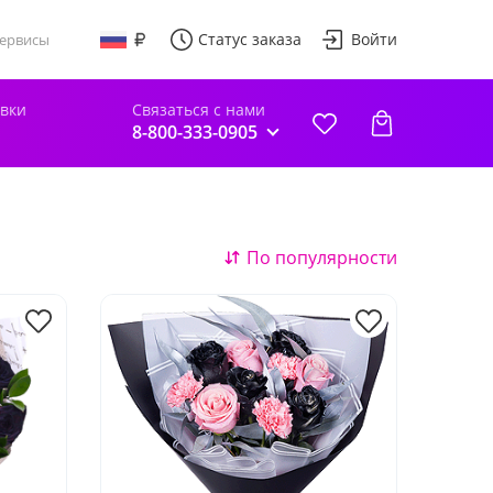
Статус заказа
Войти
ервисы
авки
Связаться с нами
8-800-333-0905
е
По популярности