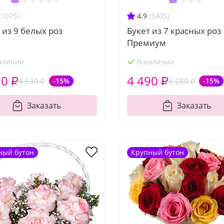
(1075)
4.9
(3405)
 из 9 белых роз
Букет из 7 красных роз
Премиум
аличии
В наличии
50 ₽
4 490 ₽
4 530 ₽
-15%
5 280 ₽
-15%
Заказать
Заказать
ный бутон
Крупный бутон