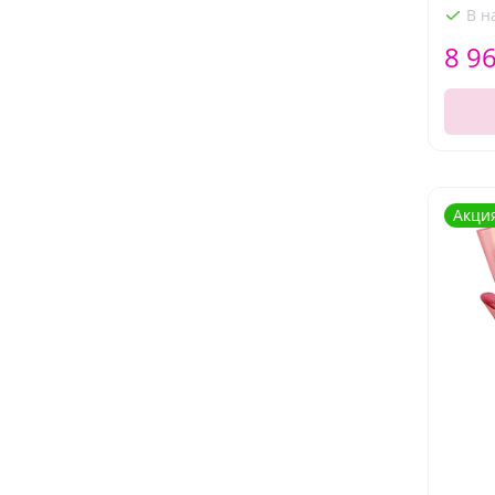
В н
8 9
Акци