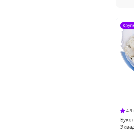
Круп
4.9
Букет
Эква