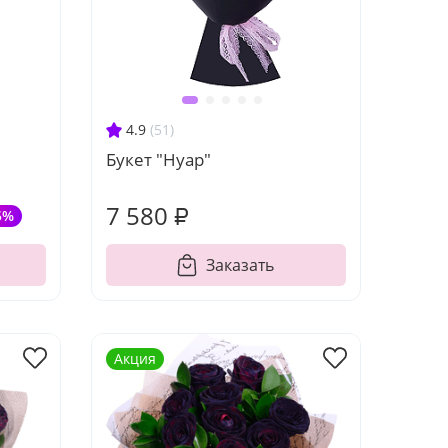
4.9
(51)
Букет "Нуар"
7 580 ₽
5%
Заказать
Акция