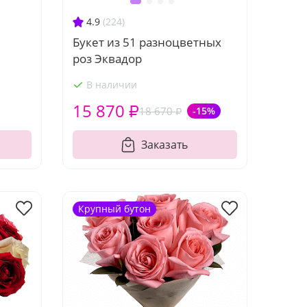
4.9
(224)
Букет из 51 разноцветных
роз Эквадор
В наличии
15 870 ₽
18 670 ₽
-15%
Заказать
Крупный бутон