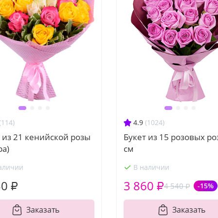
(114)
4.9
(1024)
 из 21 кенийской розы
Букет из 15 розовых ро
ра)
см
аличии
В наличии
50 ₽
3 860 ₽
4 540 ₽
-15%
Заказать
Заказать