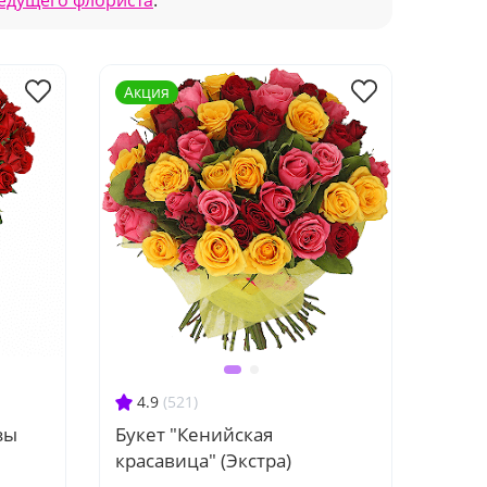
ведущего флориста
.
Акция
4.9
(521)
зы
Букет "Кенийская
красавица" (Экстра)