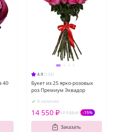
4.9
(134)
з 40
Букет из 25 ярко-розовых
роз Премиум Эквадор
В наличии
14 550 ₽
17 120 ₽
-15%
Заказать