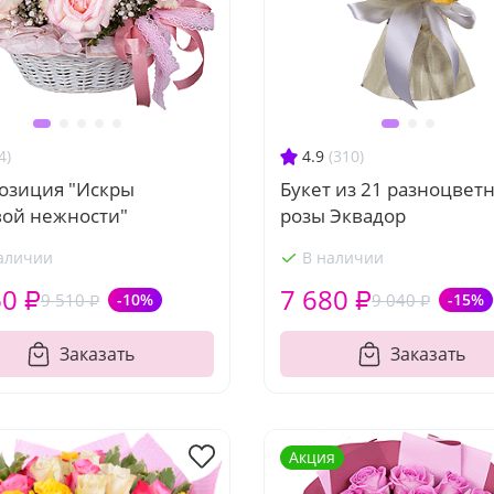
4)
4.9
(310)
озиция "Искры
Букет из 21 разноцвет
вой нежности"
розы Эквадор
аличии
В наличии
60 ₽
7 680 ₽
9 510 ₽
-10%
9 040 ₽
-15%
Заказать
Заказать
Акция