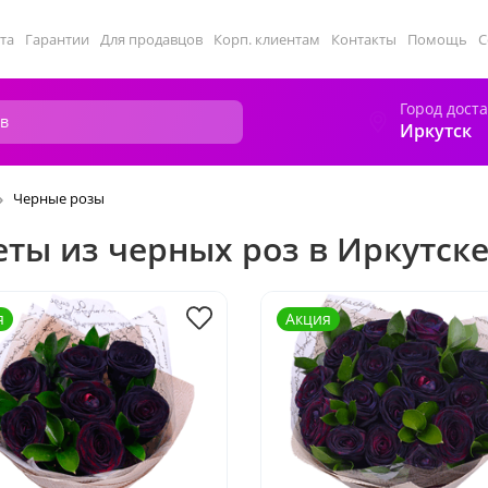
та
Гарантии
Для продавцов
Корп. клиентам
Контакты
Помощь
С
Город дост
Иркутск
Черные розы
еты из черных роз в Иркутск
я
Акция