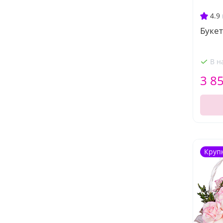
4.9
Букет
В н
3 8
Круп