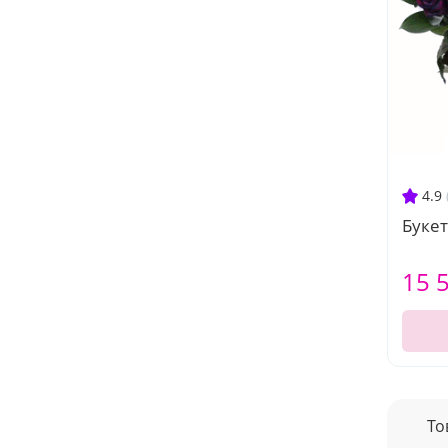
4.9
Букет
15 
То