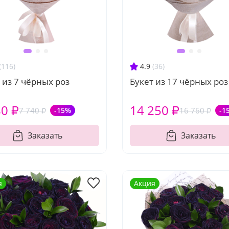
(116)
4.9
(36)
 из 7 чёрных роз
Букет из 17 чёрных роз
80 ₽
14 250 ₽
7 740 ₽
-15%
16 760 ₽
-1
Заказать
Заказать
я
Акция