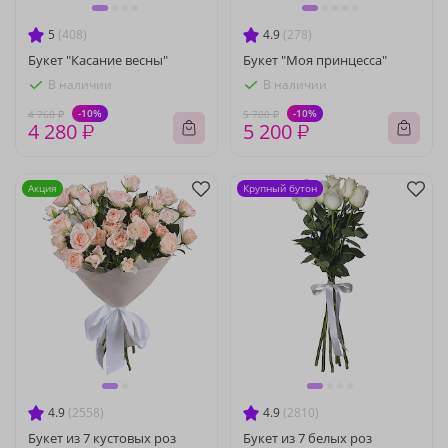
5
(408)
4.9
(278)
Букет "Касание весны"
Букет "Моя принцесса"
В наличии
В наличии
-10%
-10%
4 760 ₽
5 780 ₽
4 280 ₽
5 200 ₽
Акция
Крупный бутон
4.9
(2558)
4.9
(2810)
Букет из 7 кустовых роз
Букет из 7 белых роз