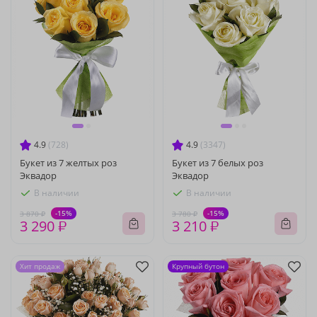
4.9
(728)
4.9
(3347)
Букет из 7 желтых роз
Букет из 7 белых роз
Эквадор
Эквадор
В наличии
В наличии
-15%
-15%
3 870 ₽
3 780 ₽
3 290 ₽
3 210 ₽
Хит продаж
Крупный бутон