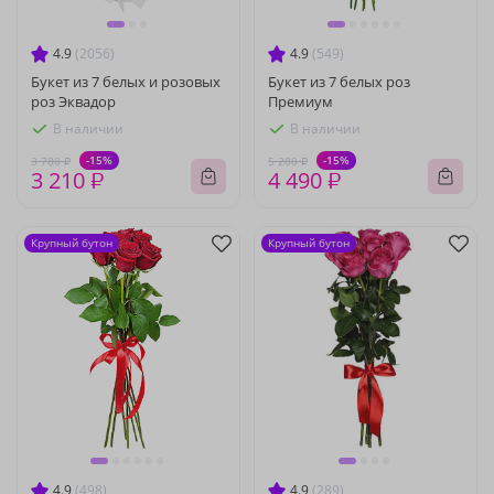
4.9
(2056)
4.9
(549)
Букет из 7 белых и розовых
Букет из 7 белых роз
роз Эквадор
Премиум
В наличии
В наличии
-15%
-15%
3 780 ₽
5 280 ₽
3 210 ₽
4 490 ₽
Крупный бутон
Крупный бутон
4.9
(498)
4.9
(289)