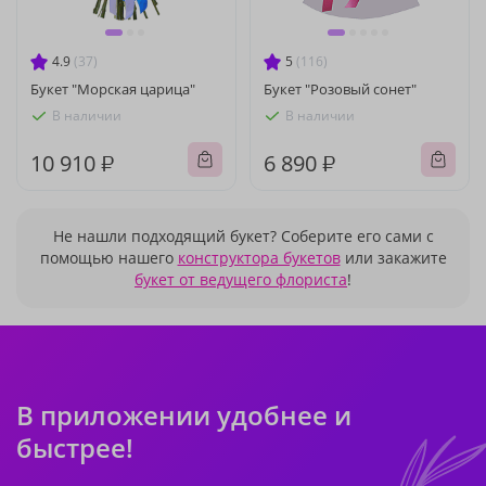
4.9
(37)
5
(116)
Букет "Морская царица"
Букет "Розовый сонет"
В наличии
В наличии
10 910 ₽
6 890 ₽
Не нашли подходящий букет? Соберите его сами с
помощью нашего
конструктора букетов
или закажите
букет от ведущего флориста
!
В приложении удобнее и
быстрее!