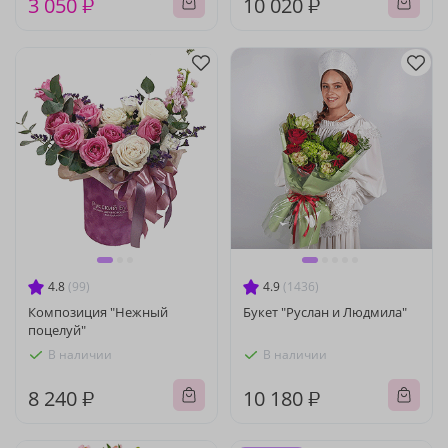
3 050 ₽
10 020 ₽
4.8
(99)
4.9
(1436)
Композиция "Нежный
Букет "Руслан и Людмила"
поцелуй"
В наличии
В наличии
8 240 ₽
10 180 ₽