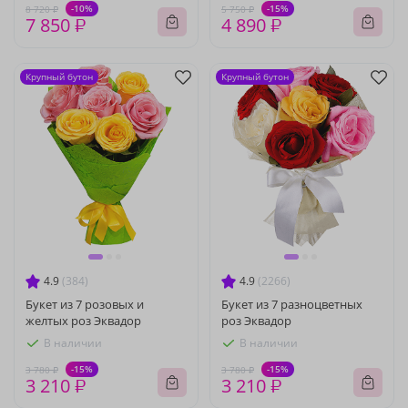
-10%
-15%
8 720 ₽
5 750 ₽
7 850 ₽
4 890 ₽
Крупный бутон
Крупный бутон
4.9
(384)
4.9
(2266)
Букет из 7 розовых и
Букет из 7 разноцветных
желтых роз Эквадор
роз Эквадор
В наличии
В наличии
-15%
-15%
3 780 ₽
3 780 ₽
3 210 ₽
3 210 ₽