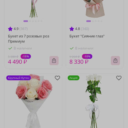
4.9
(367)
4.8
(340)
Букет из 7 розовых роз
Букет "Сияние глаз"
Премиум
В наличии
В наличии
-15%
-10%
5 280 ₽
9 260 ₽
4 490 ₽
8 330 ₽
Крупный бутон
Акция