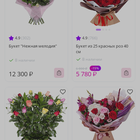
4.9
(302)
4.9
(766)
Букет "Нежная мелодия"
Букет из 25 красных роз 40
см
В наличии
В наличии
-15%
6 800 ₽
12 300 ₽
5 780 ₽