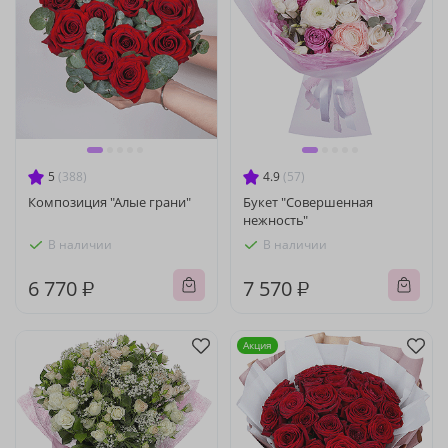
5
(388)
4.9
(57)
Композиция "Алые грани"
Букет "Совершенная
нежность"
В наличии
В наличии
6 770 ₽
7 570 ₽
Акция