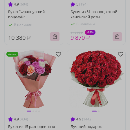
4.9
(604)
5
(194)
Букет "Французский
Букет из 51 разноцветной
поцелуй"
кенийской розы
В наличии
В наличии
-15%
11 610 ₽
10 380 ₽
9 870 ₽
Акция
4.9
(434)
4.9
(1442)
Букет из 15 разноцветных
Лучший подарок