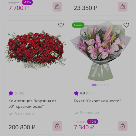
-15%
9 060 ₽
7 700 ₽
23 350 ₽
Акция
5
(30)
4.9
(695)
Композиция "Корзина из
Букет "Секрет нежности"
501 красной розы"
В наличии
В наличии
-10%
8 160 ₽
200 800 ₽
7 340 ₽