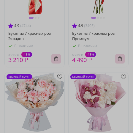
4.9
(4744)
4.9
(3405)
Букет из 7 красных роз
Букет из 7 красных роз
Эквадор
Премиум
В наличии
В наличии
-15%
-15%
3 780 ₽
5 280 ₽
3 210 ₽
4 490 ₽
Крупный бутон
Крупный бутон