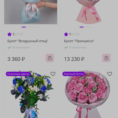
5
(117)
5
(121)
Букет "Воздушный этюд"
Букет "Принцесса"
В наличии
В наличии
3 360 ₽
13 230 ₽
Сезонные цветы
Крупный бутон