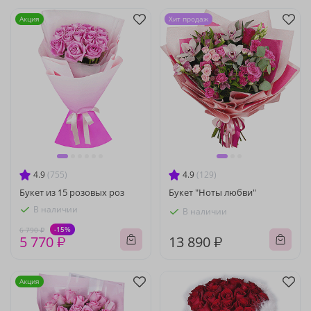
Акция
Хит продаж
4.9
(755)
4.9
(129)
Букет из 15 розовых роз
Букет "Ноты любви"
В наличии
В наличии
-15%
6 790 ₽
5 770 ₽
13 890 ₽
Акция