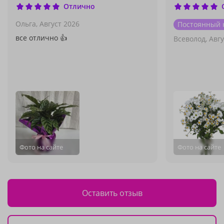
Отлично
Ольга,
Август 2026
Постоянный 
все отлично 👍
Всеволод,
Авгу
Фото на сайте
Фото на сайте
Оставить отзыв