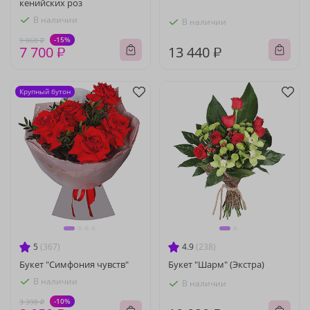
кенийских роз
В наличии
В наличии
-15%
9 060 ₽
7 700 ₽
13 440 ₽
Крупный бутон
5
(367)
4.9
(238)
Букет "Симфония чувств"
Букет "Шарм" (Экстра)
В наличии
В наличии
-10%
3 390 ₽