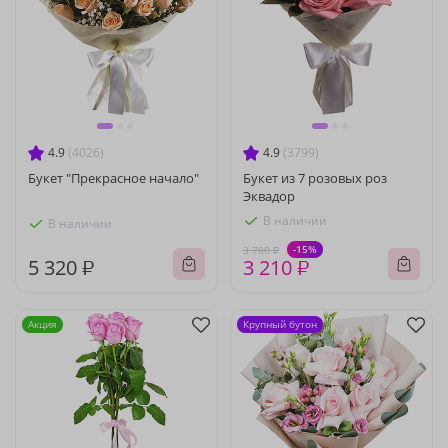
4.9
(4026)
4.9
(3799)
Букет "Прекрасное начало"
Букет из 7 розовых роз
Эквадор
В наличии
В наличии
-15%
3 780 ₽
5 320 ₽
3 210 ₽
Акция
Крупный бутон