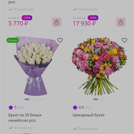
роз
В наличии
В наличии
-15%
-10%
6 790 ₽
19 920 ₽
5 770 ₽
17 930 ₽
Акция
5
(98)
4.9
(51)
Букет из 35 белых
Шикарный букет
кенийских роз
В наличии
В наличии