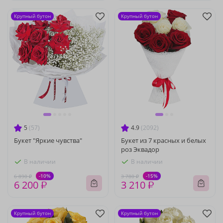
Крупный бутон
Крупный бутон
5
(57)
4.9
(2092)
Букет "Яркие чувства"
Букет из 7 красных и белых
роз Эквадор
В наличии
В наличии
-10%
-15%
6 890 ₽
3 780 ₽
6 200 ₽
3 210 ₽
Крупный бутон
Крупный бутон