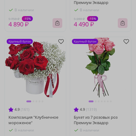
Премиум Эквадор
В наличии
В наличии
-15%
-15%
5 750 ₽
5 280 ₽
4 890 ₽
4 490 ₽
Крупный бутон
Крупный бутон
4.9
(161)
4.9
(1319)
Композиция "Клубничное
Букет из 7 розовых роз
мороженое"
Премиум Эквадор
В наличии
В наличии