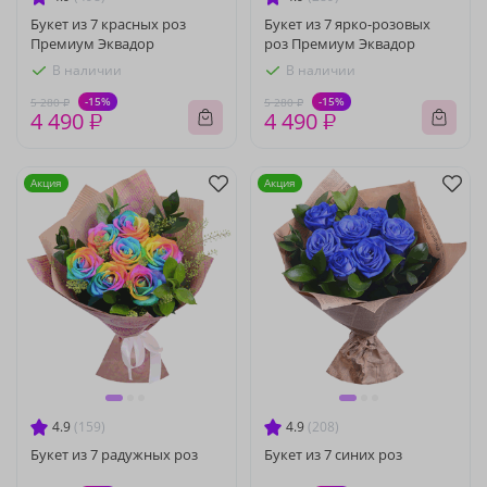
Букет из 7 красных роз
Букет из 7 ярко-розовых
Премиум Эквадор
роз Премиум Эквадор
В наличии
В наличии
-15%
-15%
5 280 ₽
5 280 ₽
4 490 ₽
4 490 ₽
Акция
Акция
4.9
(159)
4.9
(208)
Букет из 7 радужных роз
Букет из 7 синих роз