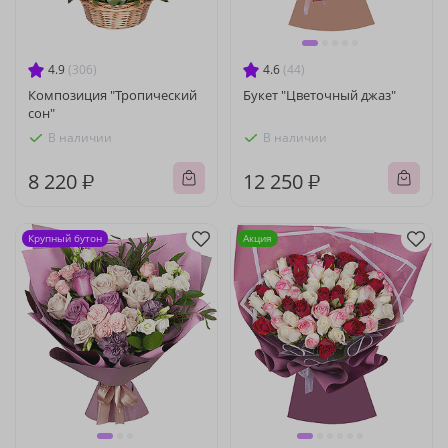
4.9
(306)
4.6
(44)
Композиция "Тропический
Букет "Цветочный джаз"
сон"
В наличии
В наличии
8 220 ₽
12 250 ₽
Крупный бутон
Акция