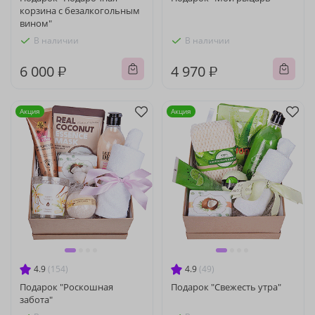
корзина с безалкогольным
вином"
В наличии
В наличии
6 000 ₽
4 970 ₽
Акция
Акция
4.9
(154)
4.9
(49)
Подарок "Роскошная
Подарок "Свежесть утра"
забота"