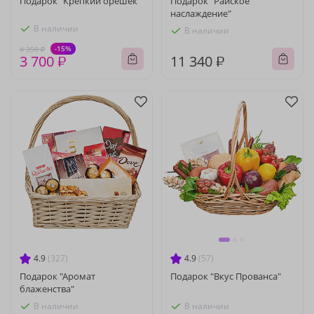
Подарок "Крепкий орешек"
Подарок "Райское
наслаждение"
В наличии
В наличии
-15%
4 350 ₽
3 700 ₽
11 340 ₽
4.9
(327)
4.9
(57)
Подарок "Аромат
Подарок "Вкус Прованса"
блаженства"
В наличии
В наличии