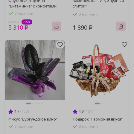
Фруктовая корзина
Замиокулкас "Изумрудный
"Витаминка" с конфетами
слиток"
В наличии
В наличии
-15%
6 250 ₽
5 310 ₽
1 890 ₽
4.7
(457)
4.9
(151)
Фикус "Бургундское вино"
Подарок "Гармония вкуса"
В наличии
В наличии