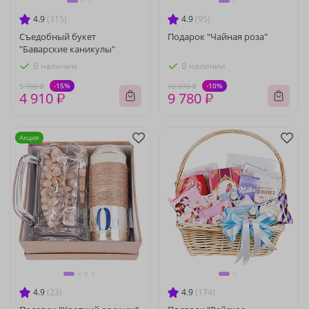
4.9
(315)
4.9
(95)
Съедобный букет
Подарок "Чайная роза"
"Баварские каникулы"
В наличии
В наличии
-15%
-10%
5 780 ₽
10 870 ₽
4 910 ₽
9 780 ₽
Акция
4.9
(23)
4.9
(174)