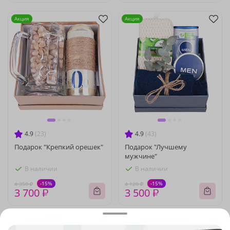
Акция
Акция
4.9
(23)
4.9
(43)
Подарок "Крепкий орешек"
Подарок "Лучшему
мужчине"
В наличии
В наличии
-15%
-15%
4 350 ₽
4 120 ₽
3 700 ₽
3 500 ₽
Акция