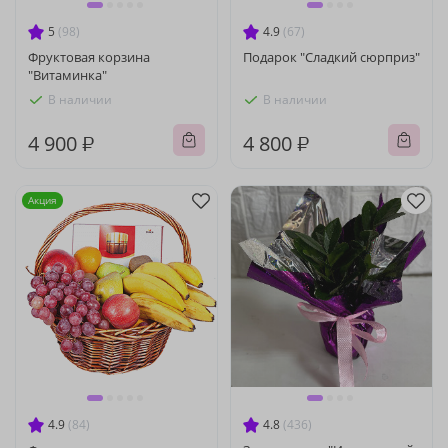
5
(98)
4.9
(67)
Фруктовая корзина
Подарок "Сладкий сюрприз"
"Витаминка"
В наличии
В наличии
4 900 ₽
4 800 ₽
Акция
4.9
(84)
4.8
(436)