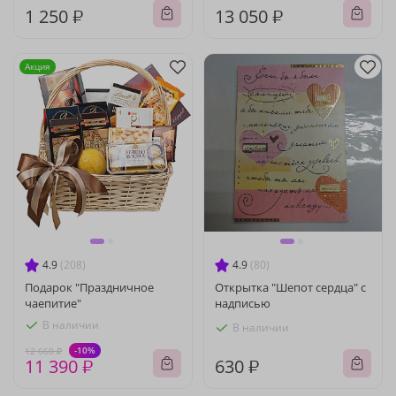
1 250 ₽
13 050 ₽
Акция
4.9
(208)
4.9
(80)
Подарок "Праздничное
Открытка "Шепот сердца" с
чаепитие"
надписью
В наличии
В наличии
-10%
12 660 ₽
11 390 ₽
630 ₽