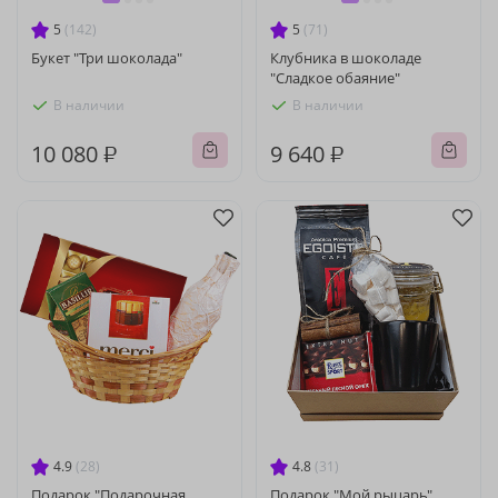
5
(142)
5
(71)
Букет "Три шоколада"
Клубника в шоколаде
"Сладкое обаяние"
В наличии
В наличии
10 080 ₽
9 640 ₽
4.9
(28)
4.8
(31)
Подарок "Подарочная
Подарок "Мой рыцарь"