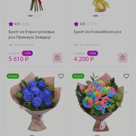
4.9
(236)
4.9
(2375)
Букет из 9 ярко-розовых
Букет из 9 кенийских роз
роз Премиум Эквадор
В наличии
В наличии
-15%
-15%
6 600 ₽
4 940 ₽
5 610 ₽
4 200 ₽
Акция
Акция