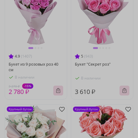
4.9
(1407)
5
(943)
Букет из 9 розовых роз 40
Букет "Секрет роз"
см
В наличии
В наличии
-15%
3 270 ₽
2 780 ₽
3 610 ₽
Крупный бутон
Крупный бутон