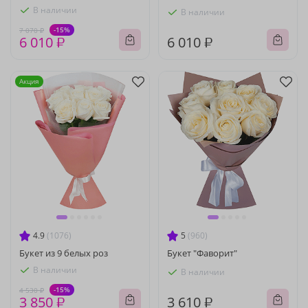
В наличии
В наличии
-15%
7 070 ₽
6 010 ₽
6 010 ₽
Акция
4.9
(1076)
5
(960)
Букет из 9 белых роз
Букет "Фаворит"
В наличии
В наличии
-15%
4 530 ₽
3 850 ₽
3 610 ₽