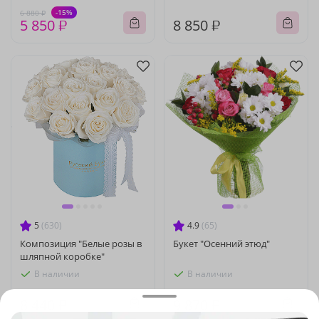
-15%
6 880 ₽
5 850 ₽
8 850 ₽
5
(630)
4.9
(65)
Композиция "Белые розы в
Букет "Осенний этюд"
шляпной коробке"
В наличии
В наличии
8 440 ₽
9 870 ₽