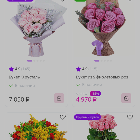
4.9
(145)
4.9
(115)
Букет "Хрусталь"
Букет из 9 фиолетовых роз
В наличии
В наличии
-15%
5 850 ₽
7 050 ₽
4 970 ₽
Крупный бутон