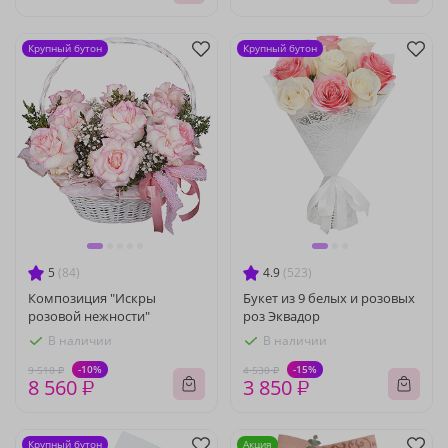
Крупный бутон
Крупный бутон
5
(84)
4.9
(523)
Композиция "Искры
Букет из 9 белых и розовых
розовой нежности"
роз Эквадор
В наличии
В наличии
-10%
-15%
9 510 ₽
4 530 ₽
8 560 ₽
3 850 ₽
Крупный бутон
Акция