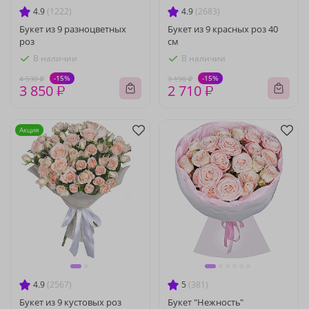
4.9
(1222)
4.9
(2683)
Букет из 9 разноцветных
Букет из 9 красных роз 40
роз
см
В наличии
В наличии
-15%
-15%
4 530 ₽
3 190 ₽
3 850 ₽
2 710 ₽
Акция
4.9
(2567)
5
(381)
Букет из 9 кустовых роз
Букет "Нежность"