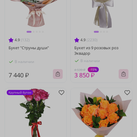
4.9
(132)
4.9
(2230)
Букет "Струны души"
Букет из 9 розовых роз
Эквадор
В наличии
В наличии
-15%
4 530 ₽
7 440 ₽
3 850 ₽
Крупный бутон