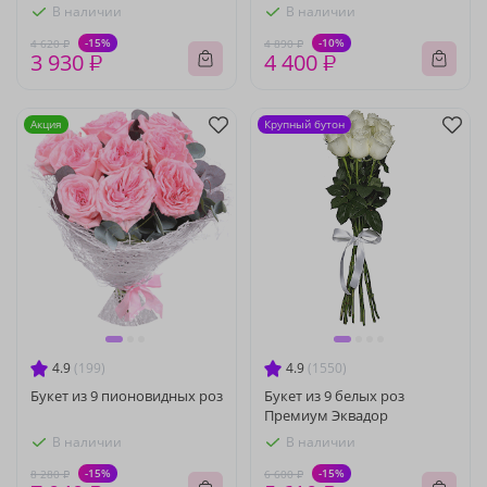
В наличии
В наличии
-15%
-10%
4 620 ₽
4 890 ₽
3 930 ₽
4 400 ₽
Акция
Крупный бутон
4.9
(199)
4.9
(1550)
Букет из 9 пионовидных роз
Букет из 9 белых роз
Премиум Эквадор
В наличии
В наличии
-15%
-15%
8 280 ₽
6 600 ₽