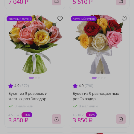
7 040 ₽
5 610 ₽
Крупный бутон
Крупный бутон
4.9
(372)
4.9
(790)
Букет из 9 розовых и
Букет из 9 разноцветных
желтых роз Эквадор
роз Эквадор
В наличии
В наличии
-15%
-15%
4 530 ₽
4 530 ₽
3 850 ₽
3 850 ₽