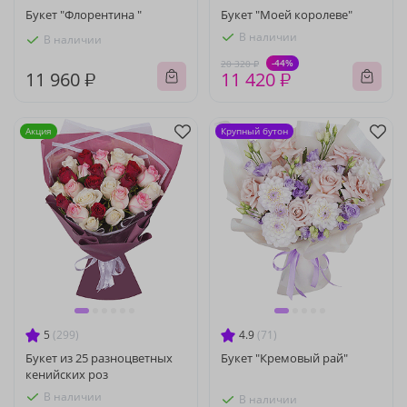
Букет "Флорентина "
Букет "Моей королеве"
В наличии
В наличии
-44%
20 320 ₽
11 960 ₽
11 420 ₽
Акция
Крупный бутон
5
(299)
4.9
(71)
Букет из 25 разноцветных
Букет "Кремовый рай"
кенийских роз
В наличии
В наличии