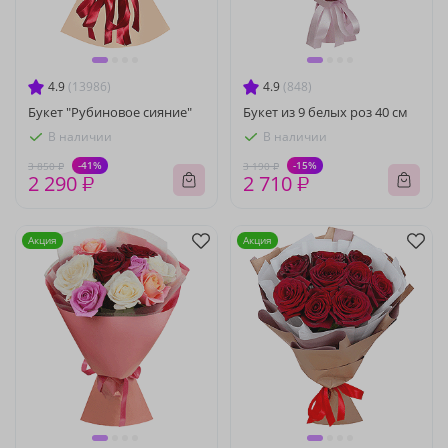
4.9
(13986)
4.9
(848)
Букет "Рубиновое сияние"
Букет из 9 белых роз 40 см
В наличии
В наличии
-41%
-15%
3 850 ₽
3 190 ₽
2 290 ₽
2 710 ₽
Акция
Акция