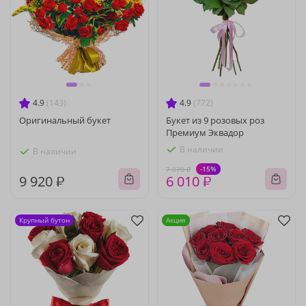
4.9
(143)
4.9
(772)
Оригинальный букет
Букет из 9 розовых роз
Премиум Эквадор
В наличии
В наличии
-15%
7 070 ₽
9 920 ₽
6 010 ₽
Крупный бутон
Акция