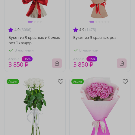
4.9
(3086)
4.9
(1475)
Букет из 9 красных и белых
Букет из 9 красных роз
роз Эквадор
В наличии
В наличии
-15%
-15%
4 530 ₽
4 530 ₽
3 850 ₽
3 850 ₽
Акция
Акция