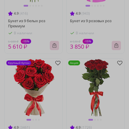
4.9
(416)
4.9
(943)
Букет из 9 белых роз
Букет из 9 розовых роз
Премиум
В наличии
В наличии
-15%
-15%
6 600 ₽
4 530 ₽
5 610 ₽
3 850 ₽
Крупный бутон
Акция
4.9
(3461)
4.9
(1726)