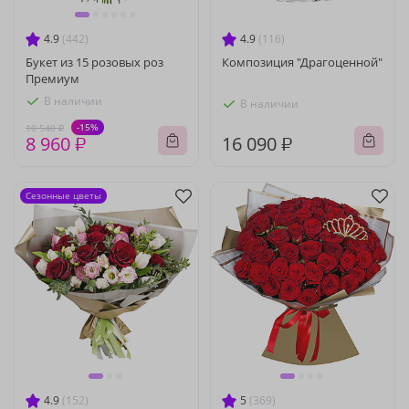
4.9
(442)
4.9
(116)
Букет из 15 розовых роз
Композиция "Драгоценной"
Премиум
В наличии
В наличии
-15%
10 540 ₽
8 960 ₽
16 090 ₽
Сезонные цветы
4.9
(152)
5
(369)