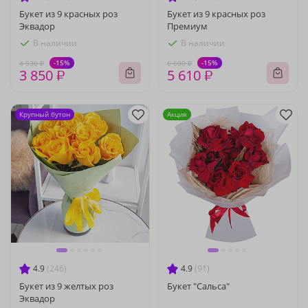
Букет из 9 красных роз
Букет из 9 красных роз
Эквадор
Премиум
В наличии
В наличии
-15%
-15%
4 530 ₽
6 600 ₽
3 850 ₽
5 610 ₽
Крупный бутон
Акция
4.9
(246)
4.9
(91)
Букет из 9 желтых роз
Букет "Сальса"
Эквадор