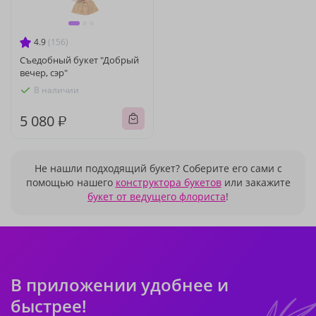
4.9
(156)
Съедобный букет "Добрый
вечер, сэр"
В наличии
5 080 ₽
Не нашли подходящий букет? Соберите его сами с
помощью нашего
конструктора букетов
или закажите
букет от ведущего флориста
!
В приложении удобнее и
быстрее!