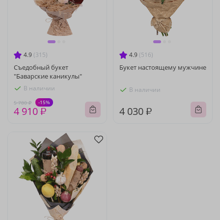
4.9
(315)
4.9
(516)
Съедобный букет
Букет настоящему мужчине
"Баварские каникулы"
В наличии
В наличии
-15%
5 780 ₽
4 910 ₽
4 030 ₽