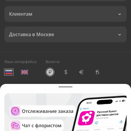
Клиентам
Доставка в Москве
Язык интерфейса:
Валюта:
©
Служба круглосуточной доставки цветов в Москве
Русский Букет, 2026
Общество с ограниченной ответственностью «Технология»
ОГРН: 1195476081745, ИНН: 5410081997
Юридический адрес: г. Новосибирск, ул. Ипподромская,
д.42, оф. 3