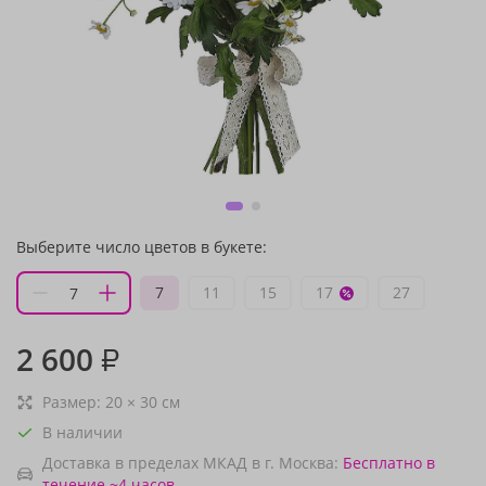
Выберите число цветов в букете:
7
11
15
17
27
2 600
₽
Размер:
20
×
30
см
В наличии
Доставка в пределах МКАД в г. Москва:
Бесплатно
в
течение ~4 часов