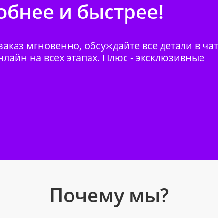
бнее и быстрее!
аказ мгновенно, обсуждайте все детали в ча
нлайн на всех этапах. Плюс - эксклюзивные
Почему мы?