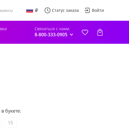
Статус заказа
Войти
ервисы
авки
Связаться с нами
8-800-333-0905
в букете:
15