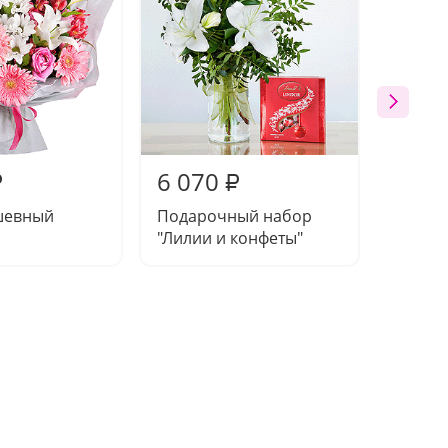
6 070
6 20
₽
₽
ушевный
Подарочный набор
Букет 
"Лилии и конфеты"