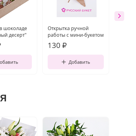
 в шоколаде
Открытка ручной
Ваза п
ый десерт"
работы с мини-букетом
130
1 10
₽
₽
обавить
Добавить
я
Хит п