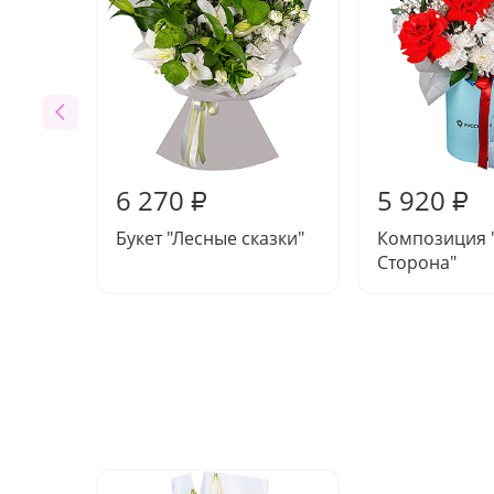
6 270
5 920
₽
₽
Букет "Лесные сказки"
Композиция 
Сторона"