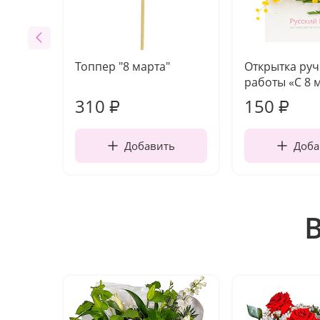
Топпер "8 марта"
Открытка ру
работы «С 8 
310
150
₽
₽
Добавить
Доба