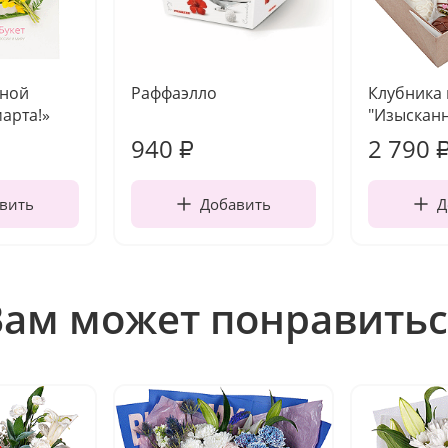
чной
Раффаэлло
Клубника
марта!»
"Изысканн
940
2 790
₽
вить
Добавить
Д
Вам может понравитьс