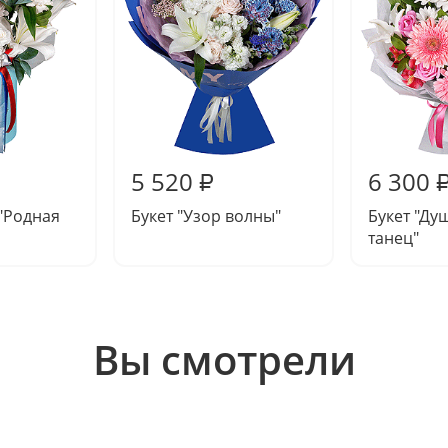
5 520
6 300
₽
"Родная
Букет "Узор волны"
Букет "Д
танец"
Вы смотрели