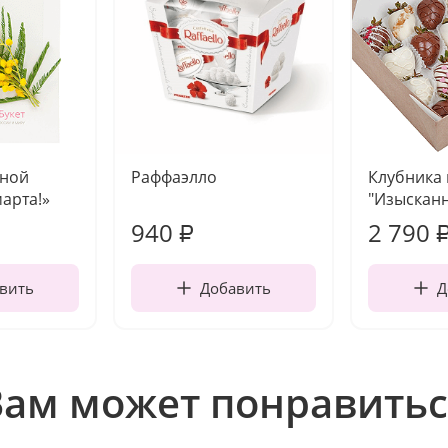
чной
Раффаэлло
Клубника
марта!»
"Изысканн
940
2 790
₽
вить
Добавить
Д
Вам может понравитьс