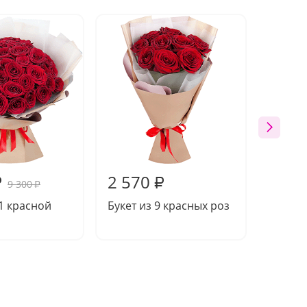
2 570
15 7
₽
₽
9 300
₽
51 красной
Букет из 9 красных роз
Букет 
розы