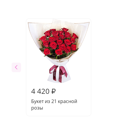
4 420
₽
Букет из 21 красной
розы