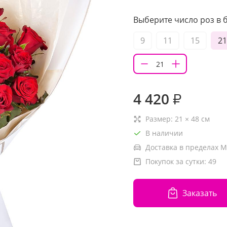
Выберите число роз в б
9
11
15
21
4 420
₽
Размер:
21
×
48
см
В наличии
Доставка в пределах М
Покупок за сутки:
49
Заказать