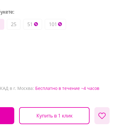
укете:
25
51
101
КАД в г. Москва:
Бесплатно
в течение ~4 часов
Купить в 1 клик