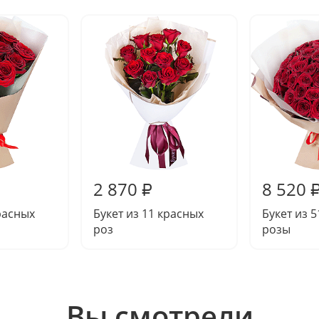
2 870
8 520
₽
красных
Букет из 11 красных
Букет из 
роз
розы
Вы смотрели