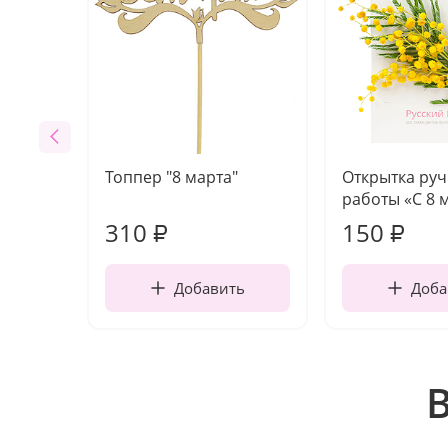
Топпер "8 марта"
Открытка ру
работы «С 8 
310
150
₽
₽
Добавить
Доба