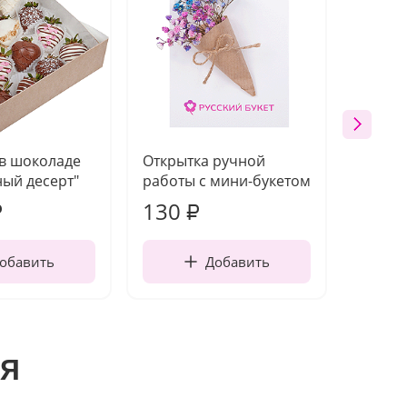
 в шоколаде
Открытка ручной
Ваза п
ый десерт"
работы с мини-букетом
130
1 10
₽
₽
обавить
Добавить
я