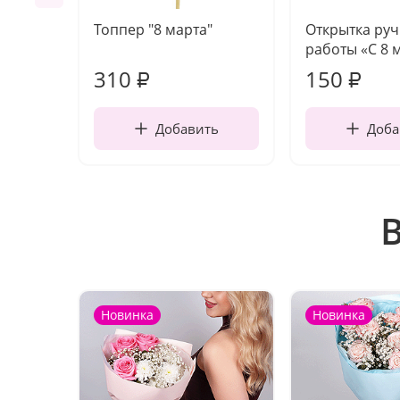
Топпер "8 марта"
Открытка ру
работы «С 8 
310
150
₽
₽
Добавить
Доба
Новинка
Новинка