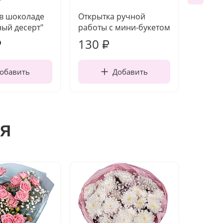
 в шоколаде
Открытка ручной
Ваза п
ый десерт"
работы с мини-букетом
130
1 10
₽
₽
обавить
Добавить
я