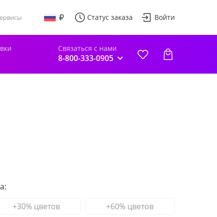
Статус заказа
Войти
ервисы
авки
Связаться с нами
8-800-333-0905
а:
+30% цветов
+60% цветов