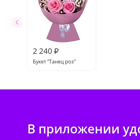
2 240
₽
Букет "Танец роз"
В приложении удо