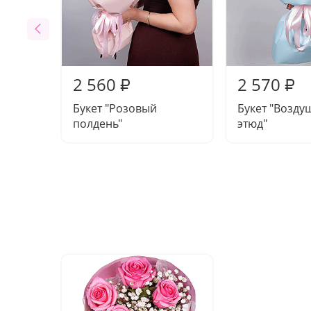
2 560
2 570
₽
₽
Букет "Розовый
Букет "Возд
полдень"
этюд"