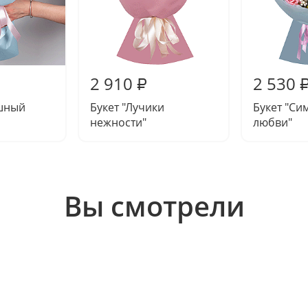
2 910
2 530
₽
ушный
Букет "Лучики
Букет "С
нежности"
любви"
Вы смотрели