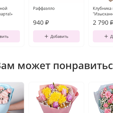
чной
Раффаэлло
Клубника
марта!»
"Изысканн
940
2 790
₽
вить
Добавить
Д
Вам может понравитьс