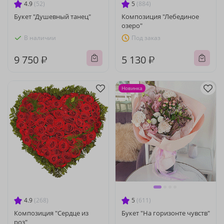
4.9
(52)
5
(884)
Букет "Душевный танец"
Композиция "Лебединое
озеро"
В наличии
Под заказ
9 750 ₽
5 130 ₽
Новинка
4.9
(268)
5
(611)
Композиция "Сердце из
Букет "На горизонте чувств"
роз"