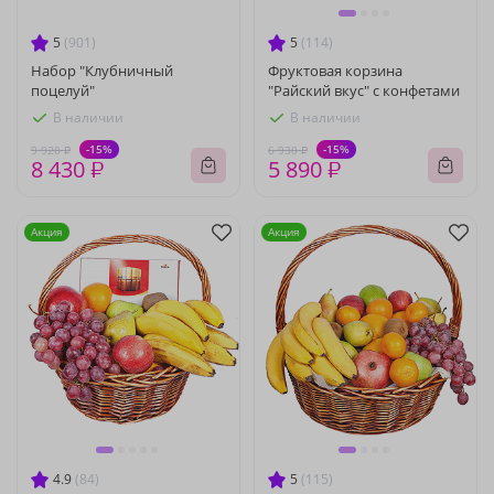
5
(901)
5
(114)
Набор "Клубничный
Фруктовая корзина
поцелуй"
"Райский вкус" с конфетами
В наличии
В наличии
-15%
-15%
9 920 ₽
6 930 ₽
8 430 ₽
5 890 ₽
Акция
Акция
4.9
(84)
5
(115)