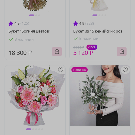
4.9
(125)
4.9
(828)
Букет "Богиня цветов"
Букет из 15 кенийских роз
В наличии
В наличии
-15%
6 020 ₽
18 300 ₽
5 120 ₽
Новинка