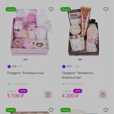
Акция
Акция
4.9
(88)
4.9
(108)
Подарок "Розовые сны"
Подарок "Моменты
блаженства"
В наличии
В наличии
-15%
-15%
6 000 ₽
4 940 ₽
5 100 ₽
4 200 ₽
Акция
Акция