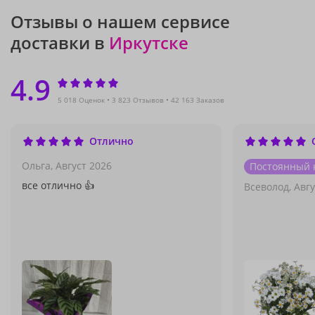
Отзывы о нашем сервисе
доставки в
Иркутске
4.9
5 018 Оценок
3 823 Отзывов
42 163 Заказов
Отлично
Ольга,
Август 2026
Постоянный 
все отлично 👍
Всеволод,
Авгу