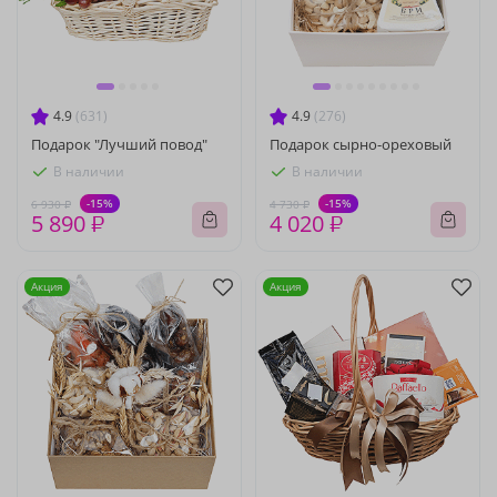
4.9
(631)
4.9
(276)
Подарок "Лучший повод"
Подарок сырно-ореховый
В наличии
В наличии
-15%
-15%
6 930 ₽
4 730 ₽
5 890 ₽
4 020 ₽
Акция
Акция