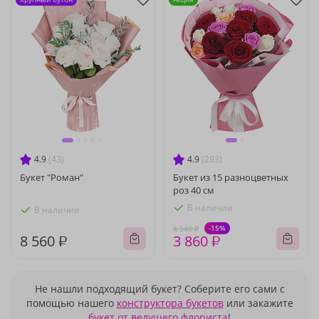
4.9
(43)
4.9
(293)
Букет "Роман"
Букет из 15 разноцветных
роз 40 см
В наличии
В наличии
-15%
4 540 ₽
8 560 ₽
3 860 ₽
Не нашли подходящий букет? Соберите его сами с
помощью нашего
конструктора букетов
или закажите
букет от ведущего флориста
!