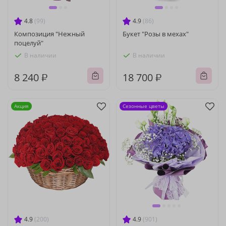
4.8
(99)
4.9
(86)
Композиция "Нежный
Букет "Розы в мехах"
поцелуй"
В наличии
В наличии
8 240 ₽
18 700 ₽
Акция
Сезонные цветы
4.9
(200)
4.9
(901)