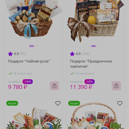
4.9
(95)
4.9
(208)
Подарок "Чайная роза"
Подарок "Праздничное
чаепитие"
В наличии
В наличии
-10%
-10%
10 870 ₽
12 660 ₽
9 780 ₽
11 390 ₽
Акция
Акция