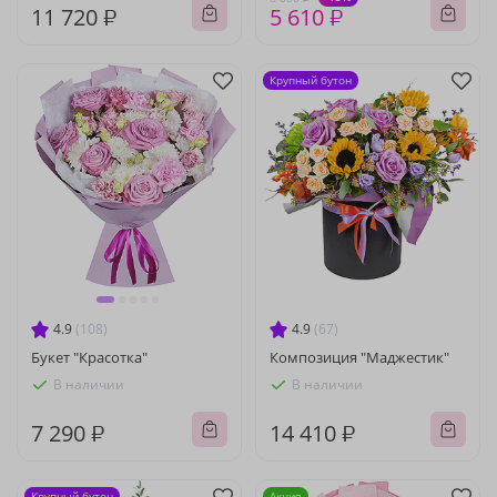
11 720 ₽
5 610 ₽
Крупный бутон
4.9
(108)
4.9
(67)
Букет "Красотка"
Композиция "Маджестик"
В наличии
В наличии
7 290 ₽
14 410 ₽
Крупный бутон
Акция