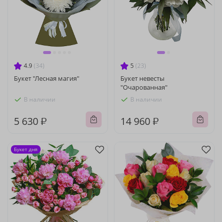
4.9
(34)
5
(23)
Букет "Лесная магия"
Букет невесты
"Очарованная"
В наличии
В наличии
5 630 ₽
14 960 ₽
Букет дня