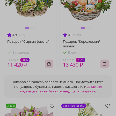
4.9
(482)
4.9
(224)
Подарок "Сырная фиеста"
Подарок "Королевский
пикник"
В наличии
В наличии
-10%
-10%
12 690 ₽
14 920 ₽
11 420 ₽
13 430 ₽
Товаров по вашему запросу немного. Посмотрите ниже
популярные букеты из нашего каталога или
закажите
индивидуальный букет от ведущего флориста
.
Акция
Сезонные цветы