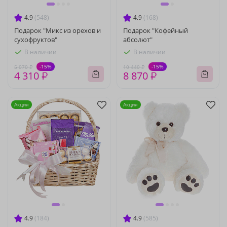
4.9
(548)
4.9
(168)
Подарок "Микс из орехов и
Подарок "Кофейный
сухофруктов"
абсолют"
В наличии
В наличии
-15%
-15%
5 070 ₽
10 440 ₽
4 310 ₽
8 870 ₽
Акция
Акция
4.9
(184)
4.9
(585)