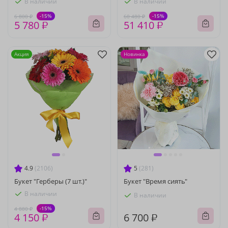
В наличии
В наличии
-15%
-15%
6 800 ₽
60 480 ₽
5 780 ₽
51 410 ₽
Акция
Новинка
4.9
(2106)
5
(281)
Букет "Герберы (7 шт.)"
Букет "Время сиять"
В наличии
В наличии
-15%
4 880 ₽
4 150 ₽
6 700 ₽