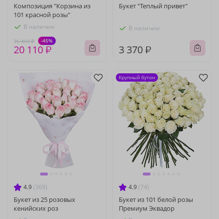
Композиция "Корзина из
Букет "Теплый привет"
101 красной розы"
В наличии
В наличии
-45%
36 460 ₽
20 110 ₽
3 370 ₽
Крупный бутон
4.9
(369)
4.9
(74)
Букет из 25 розовых
Букет из 101 белой розы
кенийских роз
Премиум Эквадор