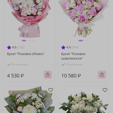
4.9
(540)
4.9
(368)
Букет "Розовое облако"
Букет "Розовое
шампанское"
В наличии
В наличии
4 530 ₽
10 580 ₽