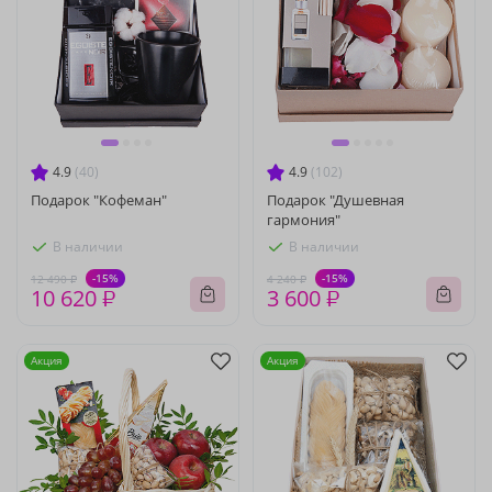
4.9
(40)
4.9
(102)
Подарок "Кофеман"
Подарок "Душевная
гармония"
В наличии
В наличии
-15%
-15%
12 490 ₽
4 240 ₽
10 620 ₽
3 600 ₽
Акция
Акция