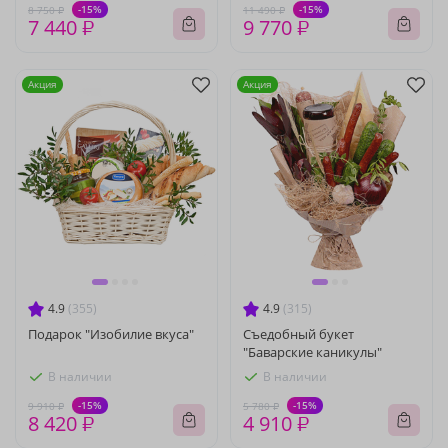
-15%
-15%
8 750 ₽
11 490 ₽
7 440 ₽
9 770 ₽
Акция
Акция
4.9
(355)
4.9
(315)
Подарок "Изобилие вкуса"
Съедобный букет
"Баварские каникулы"
В наличии
В наличии
-15%
-15%
9 910 ₽
5 780 ₽
8 420 ₽
4 910 ₽