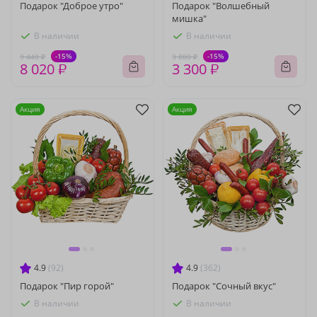
Подарок "Доброе утро"
Подарок "Волшебный
мишка"
В наличии
В наличии
-15%
-15%
9 440 ₽
3 880 ₽
8 020 ₽
3 300 ₽
Акция
Акция
4.9
(92)
4.9
(362)
Подарок "Пир горой"
Подарок "Сочный вкус"
В наличии
В наличии