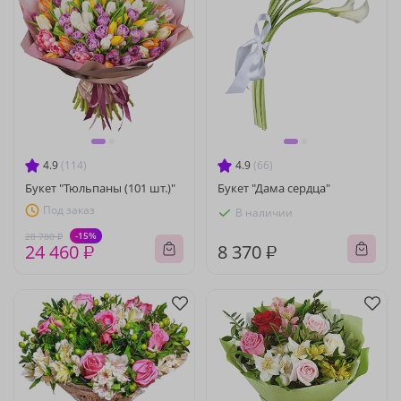
4.9
(114)
4.9
(66)
Букет "Тюльпаны (101 шт.)"
Букет "Дама сердца"
Под заказ
В наличии
-15%
28 780 ₽
24 460 ₽
8 370 ₽