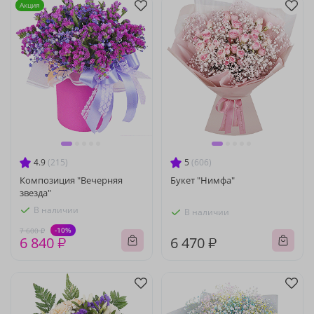
Акция
4.9
(215)
5
(606)
Композиция "Вечерняя
Букет "Нимфа"
звезда"
В наличии
В наличии
-10%
7 600 ₽
6 840 ₽
6 470 ₽