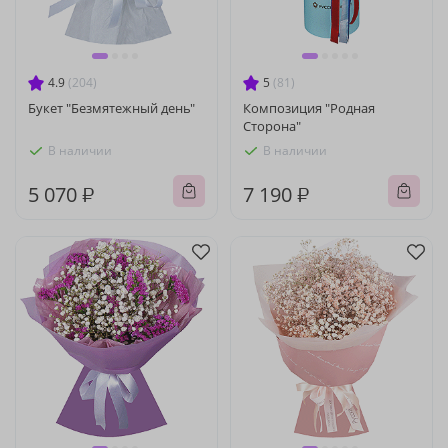
4.9
(204)
5
(81)
Букет "Безмятежный день"
Композиция "Родная
Сторона"
В наличии
В наличии
5 070 ₽
7 190 ₽