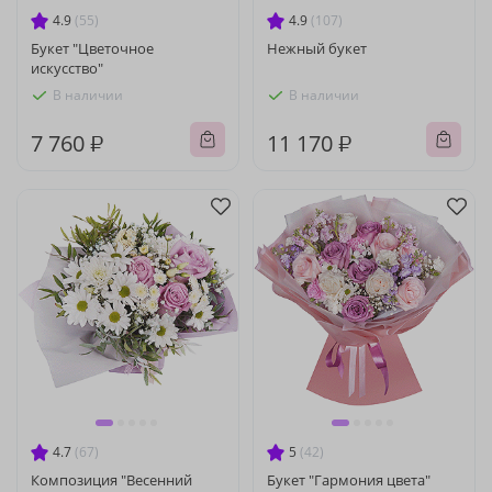
4.9
(55)
4.9
(107)
Букет "Цветочное
Нежный букет
искусство"
В наличии
В наличии
7 760 ₽
11 170 ₽
4.7
(67)
5
(42)
Композиция "Весенний
Букет "Гармония цвета"