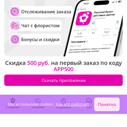
4.9
(129)
5
(141)
Композиция "Искренние
Букет "Черно-белая
пожелания"
классика"
В наличии
В наличии
6 930 ₽
2 240 ₽
Скидка
500 руб.
на первый заказ по коду
APP500
Скачать приложение
Мы используем cookies.
Как это работает
.
Понятно
Главная
Каталог
Корзина
Чат
Войти