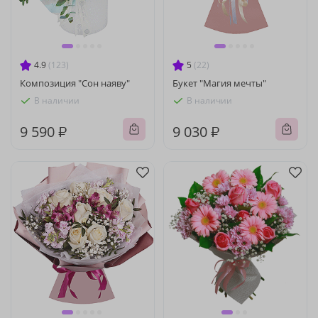
4.9
(123)
5
(22)
Композиция "Сон наяву"
Букет "Магия мечты"
В наличии
В наличии
9 590 ₽
9 030 ₽