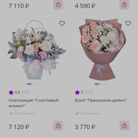
7 110 ₽
4 590 ₽
4.9
(505)
5
(529)
Композиция "Счастливый
Букет "Прекрасное далеко"
момент"
В наличии
В наличии
7 120 ₽
3 770 ₽