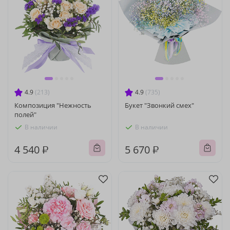
4.9
(213)
4.9
(735)
Композиция "Нежность
Букет "Звонкий смех"
полей"
В наличии
В наличии
4 540 ₽
5 670 ₽