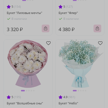
5
(154)
5
(127)
Букет "Лиловые мечты"
Букет "Флер"
В наличии
В наличии
3 320 ₽
4 380 ₽
5
(195)
4.9
(961)
Букет "Волшебные сны"
Букет "Небо"