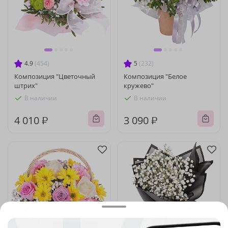
4.9
(454)
5
(232)
Композиция "Цветочный
Композиция "Белое
штрих"
кружево"
В наличии
В наличии
4 010 ₽
3 090 ₽