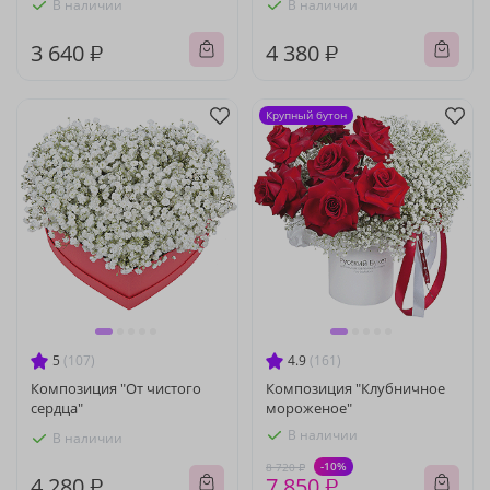
В наличии
В наличии
3 640 ₽
4 380 ₽
Крупный бутон
5
(107)
4.9
(161)
Композиция "От чистого
Композиция "Клубничное
сердца"
мороженое"
В наличии
В наличии
-10%
8 720 ₽
4 280 ₽
7 850 ₽