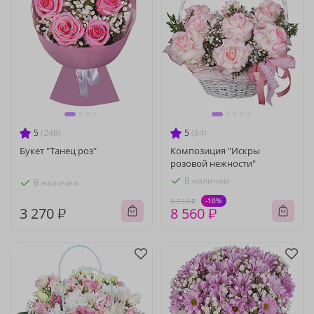
5
(248)
5
(84)
Букет "Танец роз"
Композиция "Искры
розовой нежности"
В наличии
В наличии
-10%
9 510 ₽
3 270 ₽
8 560 ₽