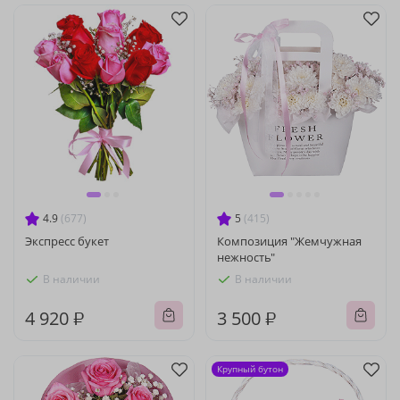
4.9
(677)
5
(415)
Экспресс букет
Композиция "Жемчужная
нежность"
В наличии
В наличии
4 920 ₽
3 500 ₽
Крупный бутон