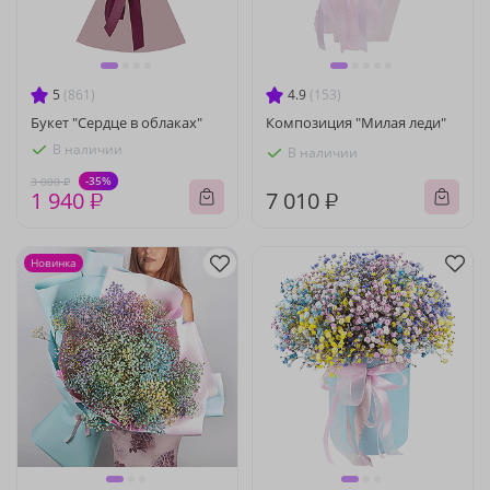
5
(861)
4.9
(153)
Букет "Сердце в облаках"
Композиция "Милая леди"
В наличии
В наличии
-35%
3 000 ₽
1 940 ₽
7 010 ₽
Новинка