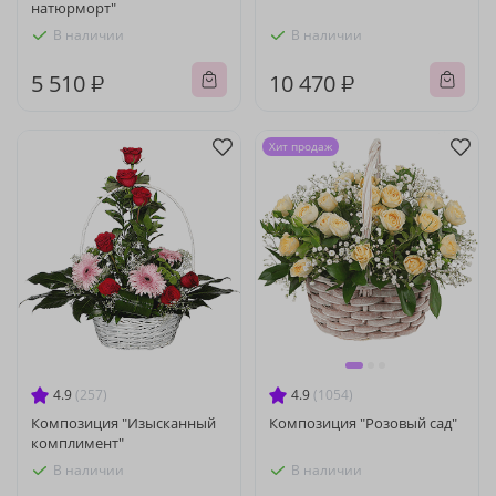
натюрморт"
В наличии
В наличии
5 510 ₽
10 470 ₽
Хит продаж
4.9
(257)
4.9
(1054)
Композиция "Изысканный
Композиция "Розовый сад"
комплимент"
В наличии
В наличии