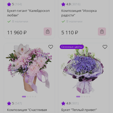
5
(164)
4.9
(3016)
Букет-гигант "Калейдоскоп
Композиция "Искорка
любви"
радости"
В наличии
В наличии
11 960 ₽
5 110 ₽
Сезонные цветы
5
(547)
4.9
(901)
Композиция "Счастливая
Букет "Теплый привет"