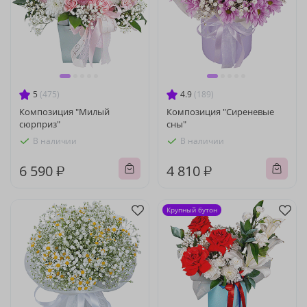
5
(475)
4.9
(189)
Композиция "Милый
Композиция "Сиреневые
сюрприз"
сны"
В наличии
В наличии
6 590 ₽
4 810 ₽
Крупный бутон