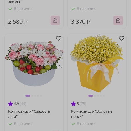
звезда"
В наличии
В наличии
2 580 ₽
3 370 ₽
4.9
(44)
5
(75)
Композиция "Сладость
Композиция "Золотые
лета"
пески"
В наличии
В наличии