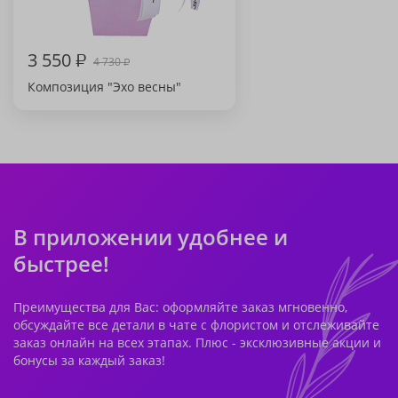
3 550
₽
4 730
₽
Композиция "Эхо весны"
В приложении удобнее и
быстрее!
Преимущества для Вас: оформляйте заказ мгновенно,
обсуждайте все детали в чате с флористом и отслеживайте
заказ онлайн на всех этапах. Плюс - эксклюзивные акции и
бонусы за каждый заказ!