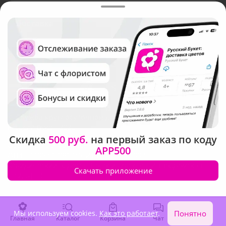
Доставка
Язык интерфейса:
Валюта:
©
Служба круглосуточной доставки цветов
Русский Букет, 2026
Скидка
500 руб.
на первый заказ по коду
Общество с ограниченной ответственностью «Технология»
APP500
ОГРН: 1195476081745, ИНН: 5410081997
Юридический адрес: г. Новосибирск, ул. Ипподромская,
Скачать приложение
д.42, оф. 3
Мы используем cookies.
Как это работает
.
Понятно
Главная
Каталог
Корзина
Чат
Войти