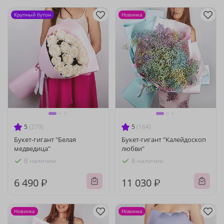
Крупный бутон
Новинка
5
(279)
5
(164)
Букет-гигант "Белая
Букет-гигант "Калейдоскоп
медведица"
любви"
В наличии
В наличии
6 490 ₽
11 030 ₽
Новинка
Новинка