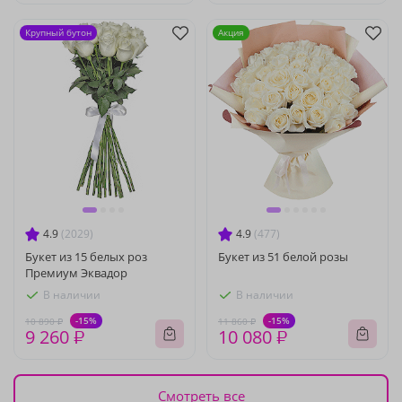
Крупный бутон
Акция
4.9
(2029)
4.9
(477)
Букет из 15 белых роз
Букет из 51 белой розы
Премиум Эквадор
В наличии
В наличии
-15%
-15%
10 890 ₽
11 860 ₽
9 260 ₽
10 080 ₽
Смотреть все