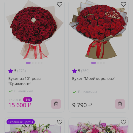
5
(273)
5
(369)
Букет из 101 розы
Букет "Моей королеве"
"Бриллиант"
В наличии
В наличии
-9%
17 200 ₽
15 600 ₽
9 790 ₽
Сезонные цветы