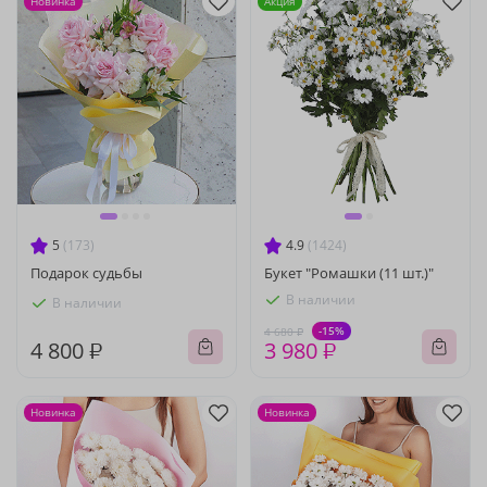
Новинка
Акция
5
(173)
4.9
(1424)
Подарок судьбы
Букет "Ромашки (11 шт.)"
В наличии
В наличии
-15%
4 680 ₽
4 800 ₽
3 980 ₽
Новинка
Новинка