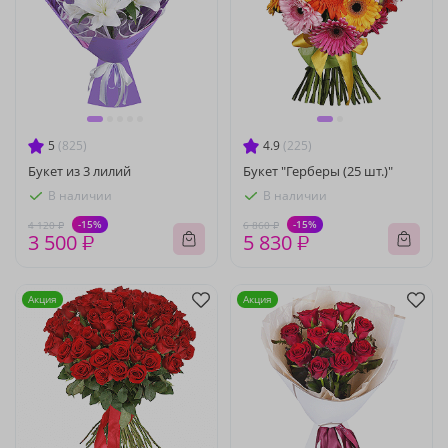
5
(825)
4.9
(225)
Букет из 3 лилий
Букет "Герберы (25 шт.)"
В наличии
В наличии
-15%
-15%
4 120 ₽
6 860 ₽
3 500 ₽
5 830 ₽
Акция
Акция