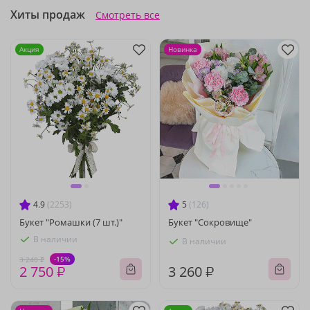
Хиты продаж
Смотреть все
Акция
Новинка
4.9
(2253)
5
(126)
Букет "Ромашки (7 шт.)"
Букет "Сокровище"
В наличии
В наличии
-15%
3 240 ₽
2 750 ₽
3 260 ₽