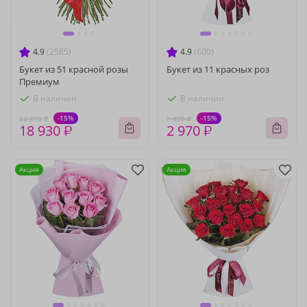
4.9
(2585)
4.9
(600)
Букет из 51 красной розы
Букет из 11 красных роз
Премиум
В наличии
В наличии
-15%
-15%
22 270 ₽
3 490 ₽
18 930 ₽
2 970 ₽
Акция
Акция