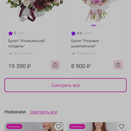
5
(29)
4.9
(368)
Букет "Итальянский
Букет "Розовое
полдень"
шампанское"
В наличии
В наличии
19 390 ₽
8 900 ₽
Смотреть все
Новинки
Смотреть все
Новинка
Новинка