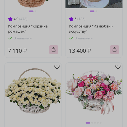
4.9
(478)
5
(185)
Композиция "Корзина
Композиция "Из любви к
ромашек"
искусству"
В наличии
В наличии
7 110 ₽
13 400 ₽