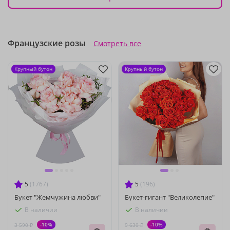
Французские розы
Смотреть все
Крупный бутон
Крупный бутон
5
(1767)
5
(196)
Букет "Жемчужина любви"
Букет-гигант "Великолепие"
В наличии
В наличии
-10%
-10%
3 590 ₽
9 630 ₽