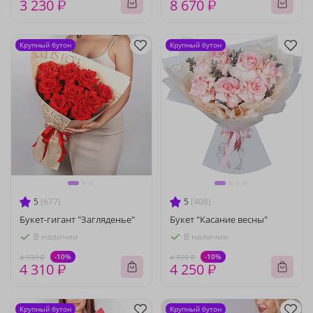
3 230 ₽
8 670 ₽
Крупный бутон
Крупный бутон
5
(677)
5
(408)
Букет-гигант "Загляденье"
Букет "Касание весны"
В наличии
В наличии
-10%
-10%
4 790 ₽
4 720 ₽
4 310 ₽
4 250 ₽
Крупный бутон
Крупный бутон