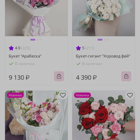
4.9
(225)
5
(211)
Букет "Арабеска"
Букет-гигант "Хоровод фей"
В наличии
В наличии
9 130 ₽
4 390 ₽
Новинка
Новинка