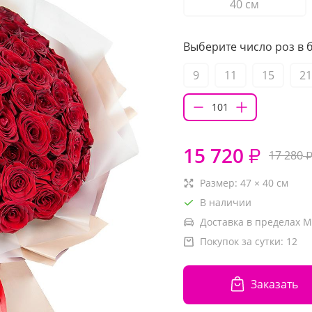
40 см
Выберите число роз в б
9
11
15
21
15 720
₽
17 280
Размер:
47
×
40
см
В наличии
Доставка в пределах М
Покупок за сутки:
12
Заказать