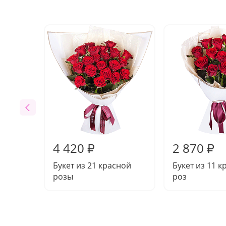
4 420
2 870
₽
₽
Букет из 21 красной
Букет из 11 
розы
роз