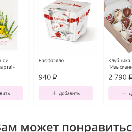
чной
Раффаэлло
Клубника
марта!»
"Изысканн
940
2 790
₽
вить
Добавить
Д
Вам может понравитьс