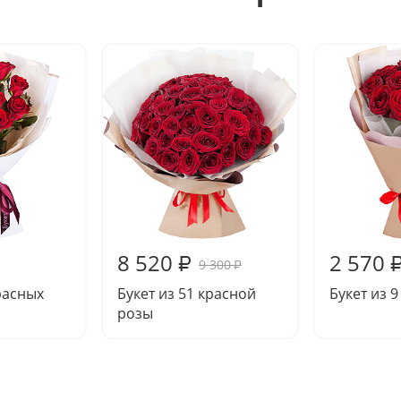
8 520
2 570
₽
9 300
₽
красных
Букет из 51 красной
Букет из 
розы