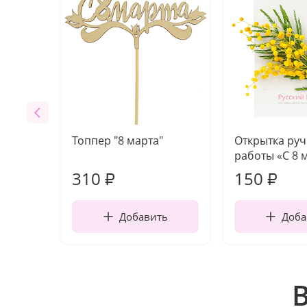
Топпер "8 марта"
Открытка ру
работы «С 8 
310
150
₽
₽
Добавить
Доба