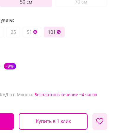
50 см
70 см
укете:
25
51
101
₽
-9%
КАД в г. Москва:
Бесплатно
в течение ~4 часов
Купить в 1 клик