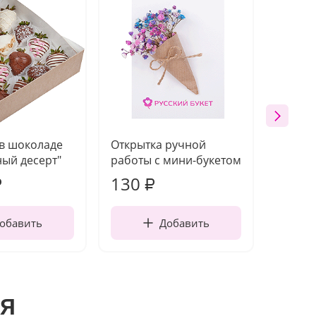
 в шоколаде
Открытка ручной
Ваза п
ый десерт"
работы с мини-букетом
130
1 10
₽
₽
обавить
Добавить
я