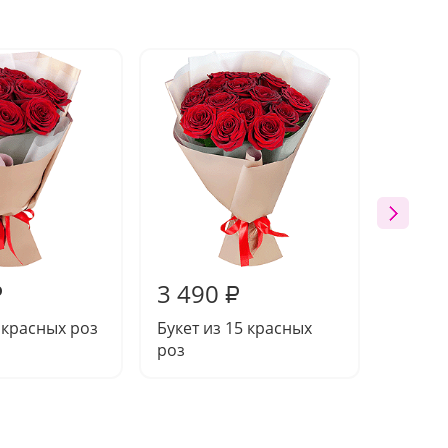
3 490
5 04
₽
₽
9 красных роз
Букет из 15 красных
Букет 
роз
роз