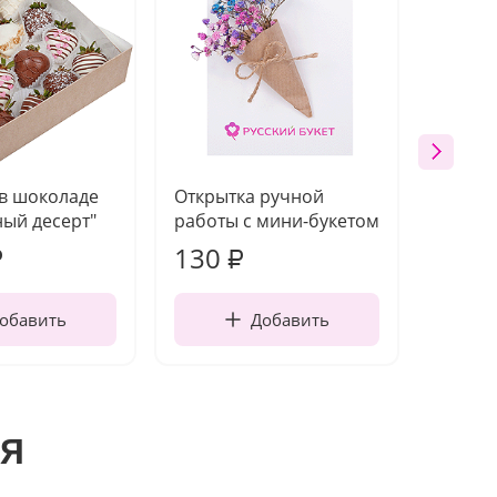
 в шоколаде
Открытка ручной
Ваза п
ый десерт"
работы с мини-букетом
130
1 10
₽
₽
обавить
Добавить
я