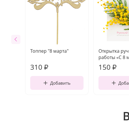
Топпер "8 марта"
Открытка ру
работы «С 8 
310
150
₽
₽
Добавить
Доба