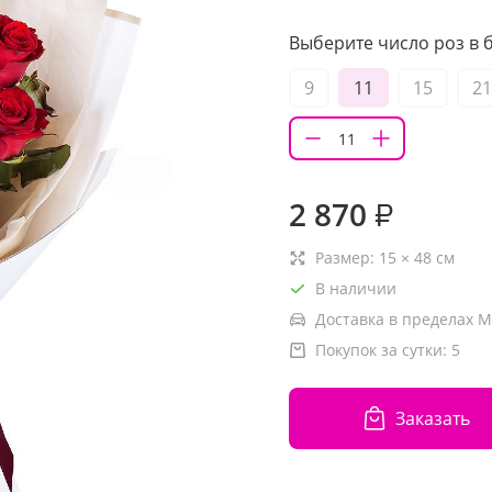
Выберите число роз в б
9
11
15
21
2 870
₽
Размер:
15
×
48
см
В наличии
Доставка в пределах М
Покупок за сутки:
5
Заказать