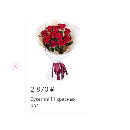
2 870
₽
Букет из 11 красных
роз