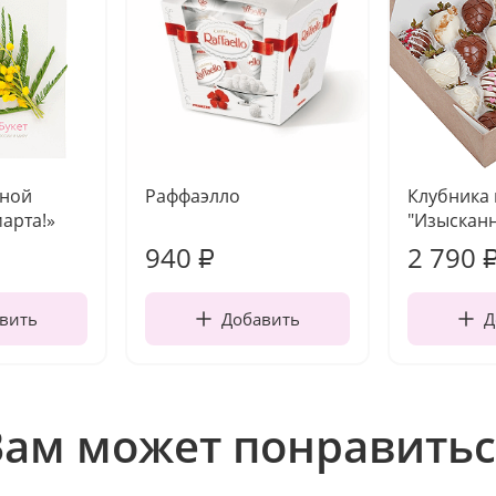
чной
Раффаэлло
Клубника
марта!»
"Изысканн
940
2 790
₽
вить
Добавить
Д
Вам может понравитьс