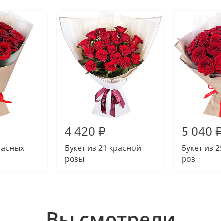
4 420
5 040
₽
красных
Букет из 21 красной
Букет из 
розы
роз
Вы смотрели