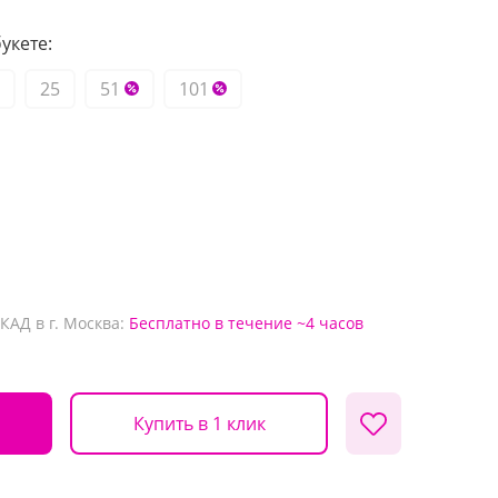
укете:
25
51
101
КАД в г. Москва:
Бесплатно
в течение ~4 часов
Купить в 1 клик