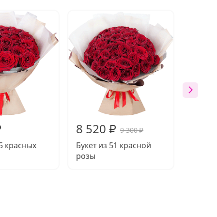
8 520
15 7
₽
₽
9 300
₽
25 красных
Букет из 51 красной
Букет 
розы
розы