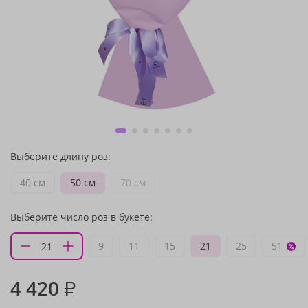
Выберите длину роз:
40 см
50 см
70 см
Выберите число роз в букете:
9
11
15
21
25
51
4 420
₽