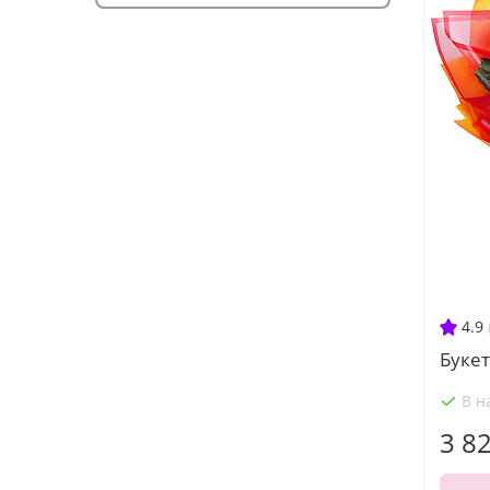
4.9
Букет
В н
3 8