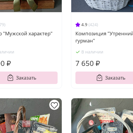
79)
4.9
(424)
р "Мужской характер"
Композиция "Утренни
гурман"
аличии
В наличии
00 ₽
7 650 ₽
Заказать
Заказать