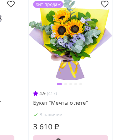
Хит продаж
4.9
(417)
"
Букет "Мечты о лете"
В наличии
3 610 ₽