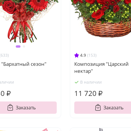
4.9
(153)
(633)
Композиция "Царский
 "Бархатный сезон"
нектар"
аличии
В наличии
80 ₽
11 720 ₽
Заказать
Заказать