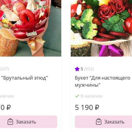
(637)
5
(992)
 "Брутальный этюд"
Букет "Для настоящего
мужчины"
аличии
В наличии
70 ₽
5 190 ₽
Заказать
Заказать