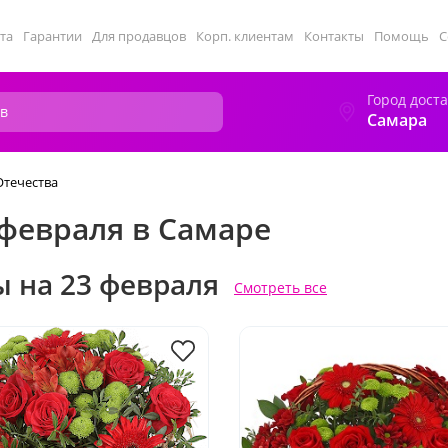
та
Гарантии
Для продавцов
Корп. клиентам
Контакты
Помощь
С
Город дост
Самара
Отечества
 февраля в Самаре
ы на 23 февраля
Смотреть все