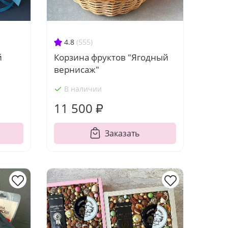
4.8
(555)
й
Корзина фруктов "Ягодный
вернисаж"
В наличии
11 500 ₽
Заказать