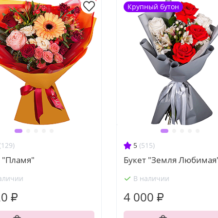
Крупный бутон
(129)
5
(515)
 "Пламя"
Букет "Земля Любимая
аличии
В наличии
20 ₽
4 000 ₽