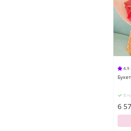
4.9
Букет
В н
6 5