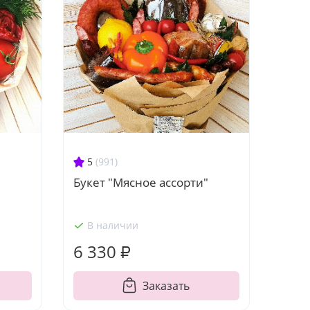
5
(991)
Букет "Мясное ассорти"
В наличии
6 330 ₽
Заказать