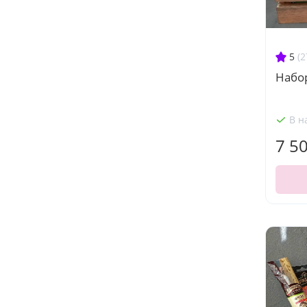
5
(2
Набо
В н
7 5