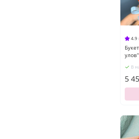
4.9
Букет
улов"
В н
5 4