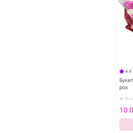
4.9
Букет
роз
В н
10 