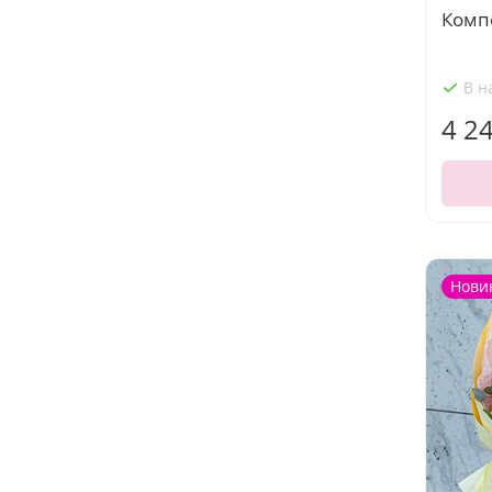
Комп
В н
4 2
Нови