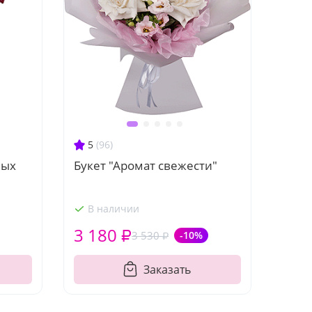
5
(96)
ных
Букет "Аромат свежести"
В наличии
3 180 ₽
3 530 ₽
-10%
Заказать