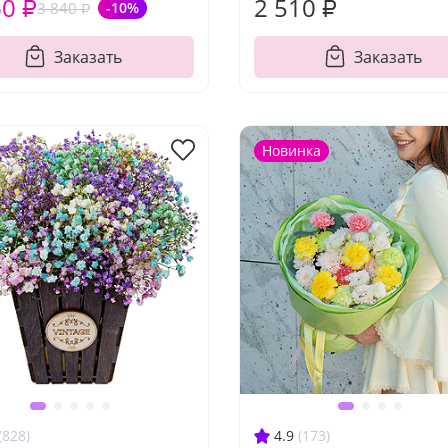
60 ₽
2 510 ₽
3 840 ₽
-10%
Заказать
Заказать
Новинка
(828)
4.9
(173)