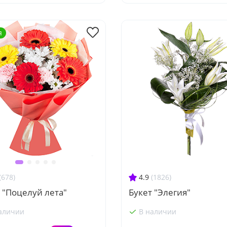
я
4.9
(1826)
(678)
Букет "Элегия"
 "Поцелуй лета"
аличии
В наличии