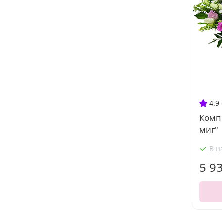
4.9
Комп
миг"
В н
5 9