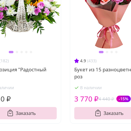
(182)
4.9
(433)
озиция "Радостный
Букет из 15 разноцвет
роз
аличии
В наличии
30 ₽
3 770 ₽
4 440 ₽
-15%
Заказать
Заказать