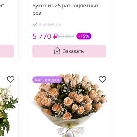
и"
Букет из 25 разноцветных
роз
В наличии
5 770 ₽
6 790 ₽
-15%
Заказать
Хит продаж