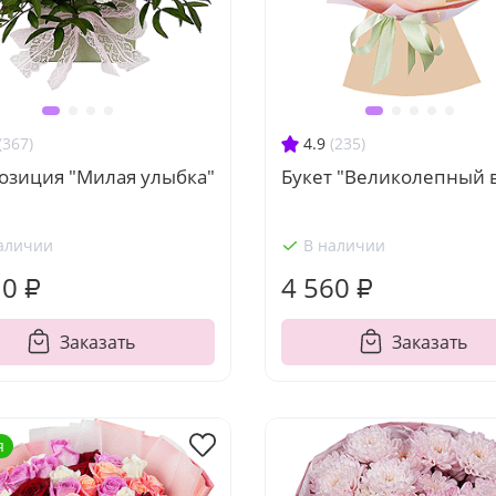
(367)
4.9
(235)
озиция "Милая улыбка"
Букет "Великолепный 
аличии
В наличии
10 ₽
4 560 ₽
Заказать
Заказать
я