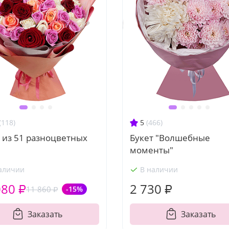
(118)
5
(466)
 из 51 разноцветных
Букет "Волшебные
моменты"
аличии
В наличии
080 ₽
2 730 ₽
11 860 ₽
-15%
Заказать
Заказать