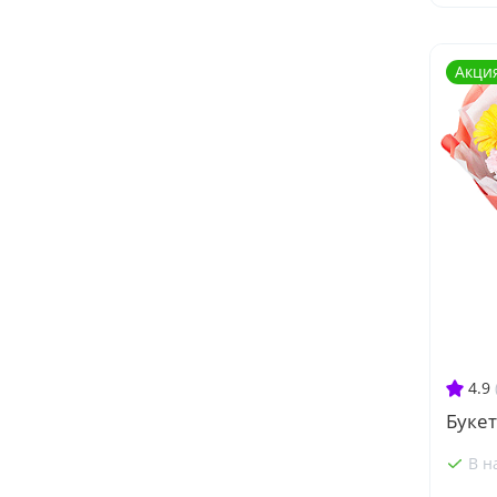
Акци
4.9
Букет
В н