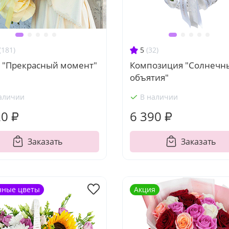
(181)
5
(32)
т "Прекрасный момент"
Композиция "Солнечн
объятия"
аличии
В наличии
20 ₽
6 390 ₽
Заказать
Заказать
нные цветы
Акция