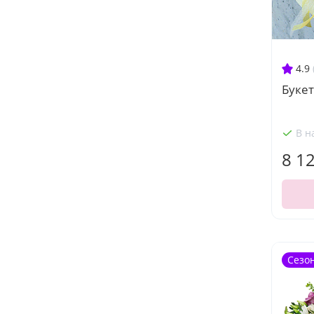
4.9
Буке
В н
8 1
Сезо